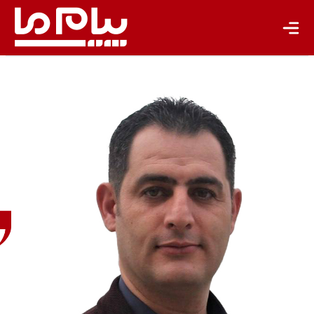
صابر
معصومی
مشاور
سازمان
ملل و
نهادهای
بین‌المللی
در توسعه