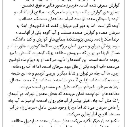
وارش معرفی شده است. «فریبرز منصور قناعی»، فوق تخصص
ماری‌های گوارش و کبد، به «پیام ما» می‌گوید: «یافتن ارتباط آب و
وده با سرطان معده نیازمند انجام مطالعه‌ای دست‌کم ده‌ساله و
نده‌نگر است. اما به ‌طور کلی می‌توان گفت که فاکتورهای ابتلا به
رطان معده و گوارش متعدد هستند و آب آلوده یکی از آنهاست.»
رضا ملک‌زاده»، رئیس پژوهشکدۀ بیماری‌های گوارش و کبد دانشگاه
لوم پزشکی تهران و مجری اصلی بزرگترین مطالعۀ کوهورت خاورمیانه و
مال آفریقا در ایران که سرپرستی مطالعه بزرگ کوهورت گلستان را نیز
عهده داشته است، این گفته‌ها را تأیید می‌کند. او به «پیام ما» توضیح
ی‌دهد: «آب آلوده یکی از علل مهم سرطان است، اما نه آب رودخانه
س. ما آب چاه در تهران و نقاط دیگر را بررسی کردیم و به این نتیجه
یدیم که استفاده از این آب در مقایسه با استفاده از آب سد، احتمال
بتلا به سرطان را بیشتر می‌کند. دلیل هم مشخص است: نیترات.
طالعه‌های انجام‌شده نشان می‌دهد که به‌طور معمول نیترات در آب‌های
اکد مثل آب چاه، خیلی بیشتر از آب‌های روان است.» او نیترات آب چاه
ا عامل سرطان می‌داند اما دربارۀ وجود همین عامل «سرطان‌زا» در آب
د خداآفرین اظهارنظری نمی‌کند.
ک‌زاده بار دیگر تأکید می‌کند: «علل سرطان معده در اردبیل مطالعه