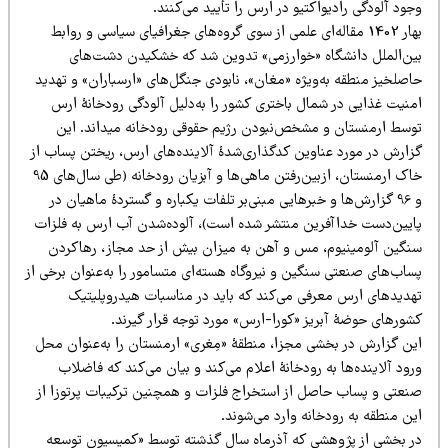
ود آلودگی رادیواکتیو در ارس را تأیید می‌کنند.
بهار 1402 مقاله‌ای علمی از سوی گروه‌های جغرافیای سیاسی و روابط
ین‌الملل دانشگاه «خوارزمی» تدوین شد که خشکیدن دشت‌های
اصلخیز منطقه به‌ویژه «مغان»، نابودی جنگل‌های «ارسباران» و تهدید
منیت غذایی در شمال باختری کشور را به‌دلیل آلودگی رودخانۀ ارس
توسط ارمنستان و مشخص‌نبودن رژیم حقوقی رودخانه می‎داند. این
زارش در مورد عناوین کدگذاری‌شدۀ آلاینده‌های ارس، ریختن پساب از
خاک ارمنستان، ازبین‌رفتن ماهی‌ها و آبزیان رودخانه (طی سال‌های 95
و 96 گزارش‌ها و خبرهایی مبنی‌بر تلفات یکباره و گستردۀ ماهیان در
ایین‌دست خداآفرین منتشر شده است)، آلوده‌شدن آب ارس به فلزات
نگین آلومینیوم، مس و آهن به میزان بیش از حد مجاز، رهاکردن
ساب‌های صنعتی سنگین و نیروگاه هسته‌ای متسامور را به‌عنوان برخی از
هدیدهای ارس معرفی می‌کند که باید در مناسبات هیدروپلیتیک
شورهای حوضۀ آبریز «کورا-ارس» مورد توجه قرار گیرند.
ین گزارش در بخشی مجزا، منطقۀ «مِغری» ارمنستان را به‌عنوان محل
ود آلاینده‌ها به رودخانۀ اعلام می‌کند و بیان می‌کند که فاضلاب
نعتی و پساب حاصل از استخراج فلزات و همچنین ترکیبات پرتوزا از
ن منطقه به رودخانه وارد می‌شوند.
ر بخشی از پژوهشی که آذرماه سال گذشته توسط «کمیسیون توسعه