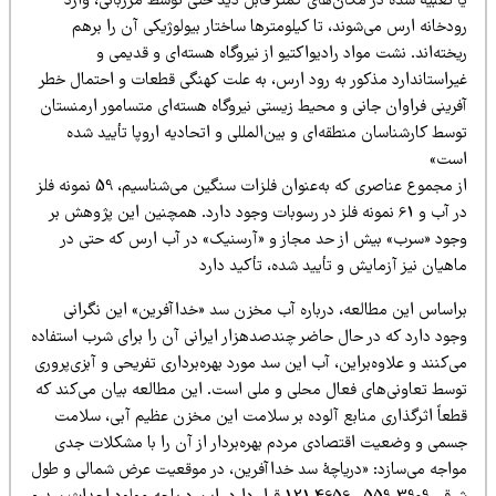
 تعبیه شده در مکان‌های کمتر قابل دید حتی توسط مرزبانی، وارد
دخانه ارس می‌شوند، تا کیلومترها ساختار بیولوژیکی آن را برهم
خته‌اند. نشت مواد رادیواکتیو از نیروگاه هسته‌ای و قدیمی و
یراستاندارد مذکور به رود ارس، به علت کهنگی قطعات و احتمال خطر
فرینی فراوان جانی و محیط زیستی نیروگاه هسته‌ای متسامور ارمنستان
سط کارشناسان منطقه‌ای و بین‌المللی و اتحادیه اروپا تأیید شده
ست»
از مجموع عناصری که به‌عنوان فلزات سنگین می‌شناسیم، 59 نمونه فلز
در آب و 61 نمونه فلز در رسوبات وجود دارد. همچنین این پژوهش بر
جود «سرب» بیش از حد مجاز و «آرسنیک» در آب ارس که حتی در
هیان نیز آزمایش و تأیید شده، تأکید دارد
راساس این مطالعه، درباره آب مخزن سد «خداآفرین» این نگرانی
جود دارد که در حال حاضر چندصدهزار ایرانی آن را برای شرب استفاده
‌کنند و علاوه‌براین، آب این سد مورد بهره‌برداری تفریحی و آبزی‌پروری
وسط تعاونی‌های فعال محلی و ملی است. این مطالعه بیان می‌کند که
طعاً اثرگذاری منابع آلوده بر سلامت این مخزن عظیم آبی، سلامت
سمی و وضعیت اقتصادی مردم بهره‌بردار از آن را با مشکلات جدی
واجه می‌سازد: «دریاچۀ سد خداآفرین، در موقعیت عرض شمالی و طول