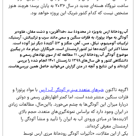
ساخت نیروگاه هسته‌ای جدید در سال 2036 به پایان برسد؛ هرچند هنوز
شخص نیست که کدام کشور شریک این پروژه خواهد بود.
 رودخانۀ ارس به‌ویژه در محدودۀ سد «خداآفرین
» و دشت مغان،
علاوه‌بر
ودگی به مواد پرتوزا
، به فلزات سنگین و سمی مانند سرب و ترکیباتش، آرسنیک،
ترکیبات آلومینیوم، نیکل، مس، آهن، منگنز و 53 آلایندۀ دیگر نیز آلوده است.
شأ اکثر این آلاینده‌ها نیز کشور ارمنستان است. خبرنگاران «پیام ما» در پیگیری
موضوع آلودگی آب رودخانۀ ارس، 11 مطالعه که از سوی نهادهای رسمی و
دانشگاهی کشور و طی سال‌های 1399 تا زمستان 1401 انجام شده را بررسی
ده‌اند و این نتایج و آنچه در متن گزارش می‌خوانید حاصل همین بررسی‌هاست.
گرچه تاکنون
خبرهای متعدد مبنی‌بر آلودگی آب ارس
با مواد پرتوزا و
لزات سنگین منتشر شده است، اما کمتر اظهارنظری رسمی و دولتی
بارۀ میزان این آلودگی‌ها به چشم می‌خورد. بااین‌حال، مطالعات زیادی
ر ایران وجود دارد که براساس نمونه‌گیری‌های متعدد، حجم بالای
اینده‌ها در مبادی ورودی آب به ایران را تأیید و منشأ آلودگی را
منستان معرفی کرده‌اند.
کی از این مقالات، «تأثیرات آلودگی رودخانۀ مرزی ارس توسط