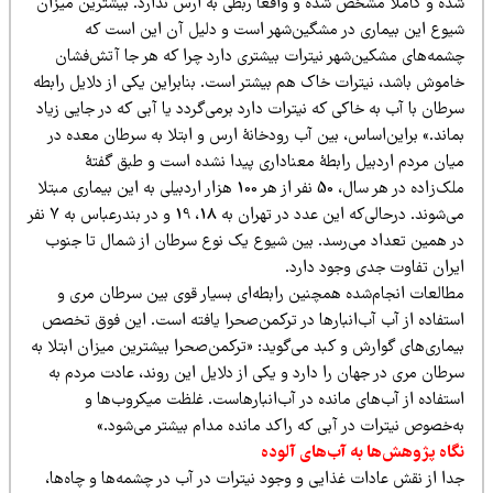
ده و کاملاً مشخص شده و واقعاً ربطی به ارس ندارد. بیشترین میزان
یوع این بیماری در مشگین‌شهر است و دلیل آن این است که
شمه‌های مشکین‌شهر نیترات بیشتری دارد چرا که هر جا آتش‌فشان
اموش باشد، نیترات خاک هم بیشتر است. بنابراین یکی از دلایل رابطه
طان با آب به خاکی که نیترات دارد برمی‌گردد یا آبی که در جایی زیاد
ماند.» براین‌اساس، بین آب رودخانۀ ارس و ابتلا به سرطان معده در
یان مردم اردبیل رابطۀ معناداری پیدا نشده است و طبق گفتۀ
ملک‌زاده در هر سال، 50 نفر از هر 100 هزار اردبیلی به این بیماری مبتلا
می‌شوند. درحالی‌که این عدد در تهران به 18، 19 و در بندرعباس به ۷ نفر
ر همین تعداد می‌رسد. بین شیوع یک نوع سرطان از شمال تا جنوب
یران تفاوت جدی وجود دارد.
طالعات انجام‌شده همچنین رابطه‌ای بسیار قوی بین سرطان مری و
ستفاده از آب آب‌انبارها در ترکمن‌صحرا یافته است. این فوق تخصص
ماری‌های گوارش و کبد می‌گوید: «ترکمن‌صحرا بیشترین میزان ابتلا به
رطان مری در جهان را دارد و یکی از دلایل این روند، عادت مردم به
ستفاده از آب‌های مانده در آب‌انبارهاست. غلظت میکروب‌ها و
ه‌خصوص نیترات در آبی که راکد مانده مدام بیشتر می‌شود.»
گاه پژوهش‌ها به آب‌های آلوده
دا از نقش عادات غذایی و وجود نیترات در آب در چشمه‌ها و چاه‌ها،