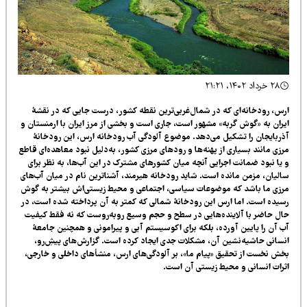
۲۸ خرداد ۱۴۰۲، ۲۱:۲۱
س، رودخانه‌ای که در شمال‌غربی‌ترین نقطه کشور، درست جایی که در نقشۀ
ران به «گوش گربه» مشهور است، جاری است و بخشی از مرز ایران با ارمنستان و
ربایجان را تشکیل می‌دهد.
موضوع آلودگی آب رودخانه ارس
، این رودخانۀ
زی مانند بسیاری از پهنه‌ها و رودهای مرزی کشور، به‌دلیل نبود معاهده‌ای قاطع
یا نبود ضمانت اجرایی آنچه میان کشورهای مشترک در این آب‌ها، به نظر برای
لیان، مزمن مانده است. شاید رودخانه هیرمند، آشناترین نام در میان آب‌های
زی ما باشد که موضوعات سیاسی، اجتماعی و محیط زیستی‌اش بیشتر به گوش
یده است. اما ارس این رودخانۀ شمالی که کمتر به آن پرداخته شده است، در
ل حاضر با آلاینده‌هایی در سطح و حجم وسیع روبه‌روست که نه فقط کیفیت
 آن را پایین آورده، بلکه برای اکوسیستم آبی و پیرامونی و همچنین جامعۀ
سانی حاشیه‌نشین آن، مشکلات جدی ایجاد کرده است. گزارش‌های پیشِ‌رو،
ش نخست از تحقیق «پیام ما»، بر آلودگی‌های ارس، منشأهای داخلی و خارجی،
رات انسانی و محیط‌ زیستی آن است.