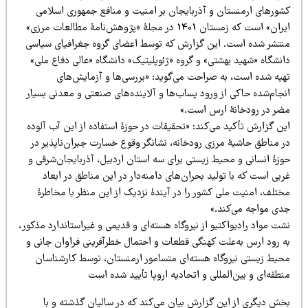
شورهای ارمنستان و آذربایجان بر امنیت و منافع جمهوری اسلامی
ایران» است که زمستان 1401 در مجلۀ «پژوهش‌نامۀ مطالعات مرزی»
نتشر شده است. این گزارش که توسط اعضای گروه جغرافیای سیاسی
انشگاه «شهید بهشتی» و گروه «ژئوپلیتیک» دانشگاه «عالی دفاع ملی»
هیه شده است، به صراحت می‌گوید: «بررسی‌ها و آزمایش‌های
جام‌شده حاکی از ورود پساب‌ها و آلاینده‌های صنعتی و معدنی بسیار
ضر در رودخانۀ ارس است.»
ن گزارش تأکید می‌کند: «تحقیقات در حوزۀ استفاده از این آب آلوده
ر مناطق حاشیۀ مرزی رودخانه، نشانگر وقوع خسارت جبران‌ناپذیر در
وزۀ انسانی و محیط زیستی برای سه استان اردبیل، آذربایجان‌شرقی و
بی است که با تولید بحران‌های دامنه‌دار در این مناطق در ابعاد
ختلف، امنیت ملی کشور را در آیندۀ نزدیک از این منظر با مخاطرۀ
دی مواجه می‌کند.»
ت مواد رادیواکتیو از نیروگاه هسته‌ای و قدیمی و غیراستاندارد مذکور،
ه رود ارس به‌علت کهنگی قطعات و احتمال خطرآفرینی فراوان جانی و
حیط زیستی نیروگاه هسته‌ای متسامور ارمنستان، توسط کارشناسان
طقه‌ای و بین‌المللی و اتحادیه اروپا تأیید شده است
خش دیگری از این گزارش بیان می‌کند که در سالیان گذشته و با