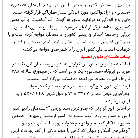
ی‌توجهی مسئولانِ کشور ارمنستان، ارس به‌وسیلۀ پساب‌های «صنعتی»،
عدنی» و «رادیواکتیو» مورد آلودگی بسیار خطرناکی قرار گرفته است:
این نوع آلودگی که درنهایت منجر به آلودگی آب آشامیدنی و آب بخش
اورزی منطقه بزرگی از ایران می‌شود، با بروز انواع بیماری‌ها، بخش
رگی از جامعۀ انسانی و زیستی کشور را با مخاطرۀ مواجه کرده است و با
ه چالش کشیدن امنیت انسانی و غذایی، ابتدا امنیت بخشی از کشور و
رنهایت امنیت ملی کشور ایران را با خطر جدی مواجه می‌کند.»
ساب هسته‌ای بدون تصفیه
ما آنچه مهمترین بخش این گزارش به نظر می‌رسد، بیان این نکته در
مورد دو نیروگاه «متسامور» یک و دو است که در مجموع، سالانه 288
ن «اورانیوم» مصرف می‌کنند: «فاضلاب نیروگاه اتمی متسامور
رمنستان بدون هیچ‌گونه تصفیه در جنوب ساداراک در موقعیت
جغرافیایی عرض شمالی 728.3937 و طول شرقی 556.4448 وارد
رس می‌شود.»
ر اساس این گزارش که جدی‌ترین سند بررسی آلاینده‌های رادیواکتیو
رس به شمار می‌رود، آمده است: «در کشور ارمنستان شهرهای صنعتی
یری»؛ «آگاراک»، «نیو وادی» و «شوانیدزور» با صنایع معلوم و
لودگی‌های آشکار و پنهان که گاهی با حجم بالایی از کف رودخانه ارس