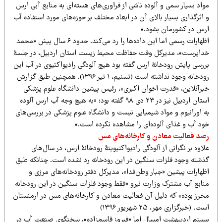
اد بسیار سمی و آلوده ناشی از فراوری‌های هسته‌ای به منابع آبی ارس
اثرگذاری بسیار بالای آن در ابعاد مختلف بر حوزه‌های مورد استفاده آب
رس در کشورمان بشود.»
اظهارات رسمی اما این داده‌ها را رد می‌کند. حدود ۶ سال پیش «محمد
داپرست»، مدیرکل وقت حفاظت محیط‌ زیست استان اردبیل، در جلسۀ
ررسی پایش رودخانۀ ارس گفته بود هیچ آلودگی رادیواکتیوی در آب این
رودخانه وجود نداشته است (تسنیم، ۱ تیر ۱۳۹۶). همچنین طبق گزارش
برآنلاین، «قدرت اخوان اکبری»، رئیس پیشین دانشگاه علوم پزشکی
استان اردبیل نیز در ۲۳ دی ۹۸ گفته بود: «به هیچ وجه آب ارس آلوده
ه اورانیوم و مواد شیمیایی نیست و دانشگاه علوم پزشکی در بررسی‌های
ود آب و غذای آلوده‌ای را مشاهده نکرده است.»
صد فعالیت معادن و کارخانه‌های مس
اوه بر نگرانی از آلودگی رادیواکتیویتۀ رودخانۀ ارس، در سال‌های
ذشته وجود فلزات سنگین در این رودخانه رد نشده است. چنانکه طبق
ظهارات پیشین «جبار وطن‌فدا»، مدیرکل دفتر رودخانه‌های مرزی و
نابع آب مشترک وزارت نیرو «فقط وجود فلزات سنگین در این رودخانه
حرز بوده» که دلیل آن فعالیت معادن و کارخانه‌های مس در ارمنستان
ت. (خبرگزاری مهر، ۲۵ شهریور ۱۳۹۶)
یستم اردیبهشت امسال اما «فیروز قاسم‌زاده»، سخنگوی صنعت آب در