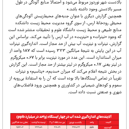
لادست شهر نوردوز مربوط می‌شود و احتمالاً منابع آلودگی در طول
سیر بالادستی وجود داشته باشد.»
مچنین گزارش دیگری با عنوان جنبه‌های محیط‌زیستی آلودگی‌های
حیطی رودخانۀ ارس، از سوی گروه مدیریت محیط زیست دانشکده
نابع طبیعی و محیط زیست دانشگاه علوم و تحقیقات منتشر شده است
ه وجود «نیترات» و «نیتریت» در آب ارس را تأیید می‌کند. براساس این
زارش، نیترات و نیتریت آب بیش از حد مجاز است. اندازه‌گیری نیترات
آب در این پایش به نتیجۀ میانگین 323 رسیده است که 187 واحد از
میزان استاندارد است. این عدد در مورد نیتریت برابر با 0.67 میکروگرم
در لیتر یعنی 0.17 میکروگرم در لیتر بیشتر از حد مجاز است. این گزارش
ر بخش نتیجه اعلام می‌کند که میزان «سدیم»، «پتاسیم» و نیترات
ریباً در تمامی ایستگاه‌ها بالا بوده است که آن را به استفادۀ بی‌رویه از
موم و کودهای شیمیایی در کشاورزی و همچنین ورود فاضلاب‌های
هری و صنعتی نسبت داده است.