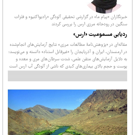
رنگاران «پیام ما» در گزارشی تحقیقی آلودگی «رادیواکتیو» و فلزات
گین در رودخانه مرزی ارس را بررسی کردند‎‎
دیابی مسمومیت «ارس»
قاله‌ای در «پژوهش‌نامۀ مطالعات مرزی» نتایج آزمایش‌های انجام‌شده
 ارمنستان، ایران و آذربایجان را «غیرقابل استناد» دانسته و می‌نویسد:
ه دلایل آزمایش‌های متقن علمی، شدت سرطان‌های مری و معده و
وست و حجم بالای بیماری‌های کبدی که ناشی از آلودگی آب ارس است