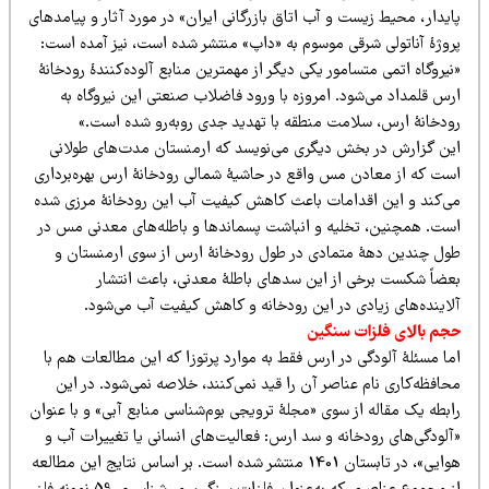
یدار، محیط زیست و آب اتاق بازرگانی ایران» در مورد آثار و پیامدهای
روژۀ آناتولی شرقی موسوم به «داپ» منتشر شده است، نیز آمده است:
یروگاه اتمی متسامور یکی دیگر از مهمترین منابع آلوده‌کنندۀ رودخانۀ
رس قلمداد می‌شود. امروزه با ورود فاضلاب صنعتی این نیروگاه به
ودخانۀ ارس، سلامت منطقه با تهدید جدی روبه‌رو شده است.»
ین گزارش در بخش دیگری می‌نویسد که ارمنستان مدت‌های طولانی
ست که از معادن مس واقع در حاشیۀ شمالی رودخانۀ ارس بهره‌برداری
ی‌کند و این اقدامات باعث کاهش کیفیت آب این رودخانۀ مرزی شده
ست. همچنین، تخلیه و انباشت پسماندها و باطله‌های معدنی مس در
ول چندین دهۀ متمادی در طول رودخانۀ ارس از سوی ارمنستان و
عضاً شکست برخی از این سدهای باطلۀ معدنی، باعث انتشار
لاینده‌های زیادی در این رودخانه و کاهش کیفیت آب می‌شود.
جم بالای فلزات سنگین
ا مسئلۀ آلودگی در ارس فقط به موارد پرتوزا که این مطالعات هم با
افظه‌کاری نام عناصر آن را قید نمی‌کنند، خلاصه نمی‌شود. در این
بطه یک مقاله از سوی «مجلۀ ترویجی بوم‌شناسی منابع آبی» و با عنوان
آلودگی‌های رودخانه و سد ارس: فعالیت‌های انسانی یا تغییرات آب و
هوایی»، در تابستان 1401 منتشر شده است. بر اساس نتایج این مطالعه