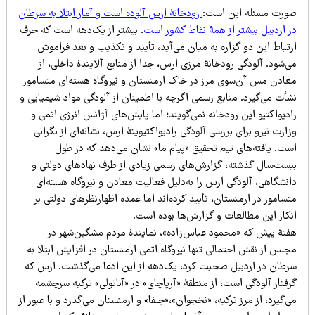
ورت مسئله این است:
رودخانۀ ارس آلوده است و آمار ابتلا به سرطان
ر اردبیل بیشتر از همۀ نقاط کشور است
. بیشتر از یک‌دهه است که حرف
تباط این دو گزاره به میان می‌آید، تأیید و تکذیب و بعد فراموش
‌شود. آلودگی رودخانۀ مرزی ارس، جدا از منابع آلایندۀ داخلی، از
عادن مس آن‌سوی مرز در خاک ارمنستان و نیروگاه هسته‌ای متسامور
أت می‌گیرد. منابع رسمی اگرچه با اطمینان از آلودگی مواد شیمیایی و
دیواکتیو این رودخانه نمی‌گویند؛ اما پایش‌های آژانس انرژی اتمی و
ارت نیرو برای بررسی آلودگی رادیواکتیویتۀ ارس، نشانه‌ای از نگرانی
ست. یافته‌های تیم تحقیق «پیام ما» نشان می‌دهد که در طول
یست‌سال گذشته، گزارش‌های رسمی زیادی از طرف نهادهای دولتی و
نشگاهی، آلودگی ارس را به‌دلیل فعالیت معادن و نیروگاه هسته‌ای
سامور در ارمنستان، تأیید کرده‌اند اما عمده اظهارنظرهای دولتی بر
نکار این مطالعات و گزارش‌ها بوده است.
فتۀ پیش که «محمود عباس‌زاده»، نمایندۀ مردم مشگین‌شهر در
لس از نقش احتمالی تنها نیروگاه اتمی ارمنستان در افزایش ابتلا به
رطان در اردبیل صحبت کرد، یک‌دهه از این ادعا می‌گذشت. ارس که
فتار آلودگی است، از منطقۀ «آرپاچای» در «آناتولی» ترکیه سرچشمه
‌گیرد، از مرز ترکیه، «نخجوان»،«جلفا» و ارمنستان می‌گذرد و با عبور از