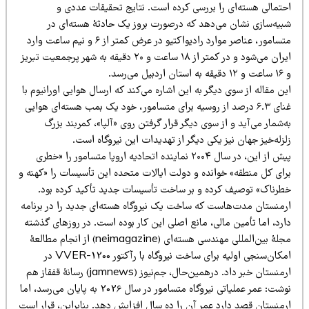
حتمالی هسته‌ای را بررسی کرده است. نتایج تحقیقات عددی و
بیه‌سازی نشان می‌دهد که درصورت بروز یک حادثۀ هسته‌ای در
متسامور، عناصر موارد رادیواکتیو در عرض کمتر از ۶ و نیم ساعت وارد
ایران می‌شود و در کمتر از ۱۸ ساعت و ۲۰ دقیقه به شهر پرجمعیت تبریز
استان اردبیل می‌رسد.
ن مقاله از سوی دیگر به این اشاره می‌کند که ارسال هوایی اورانیوم با
غنای ۶.۳ درصد از روسیه برای متسامور، خود یک بمب هسته‌ای هوایی
‌شمار می‌آید و از سوی دیگر قرار گرفتن روی «آلپا»، کمربند بزرگ
زله‌خیز جهان نیز یکی دیگر از تهدیدات این نیروگاه است.
پیش از این، در سال ۲۰۰۴ نماینده اتحادیه اروپا متسامور را «خطری
رای کل منطقه» خوانده و دولت ایالات متحده این تأسیسات را «کهنه و
طرناک» توصیف کرده و بر ساخت تأسیسات جدید تأکید کرده بود.
رمنستان مدت‌هاست که ساخت یک نیروگاه هسته‌ای جدید را در برنامه
رد، اما تأمین مالی، مانع اصلی این کار بوده است. در روزهای گذشته
مجلۀ بین‌المللی مهندسی هسته‌ای (neimagazine) از انجام مطالعۀ
امکان‌سنجی اولیه برای ساخت نیروگاه با رآکتور VVER-1200 در
ارمنستان خبر داد. درهمین‌حال، جم‌نیوز (jamnews) رسانۀ قفقاز هم
نوشت: عمر عملیاتی نیروگاه متسامور در سال 2026 به پایان می‌رسد، اما
رمنستان قصد دارد عمر آن را ده سال افزایش دهد. بنابراین، قرار است