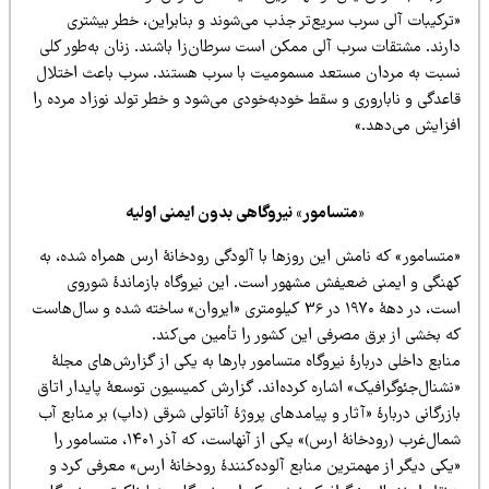
ترکیبات آلی سرب سریع‌تر جذب می‌شوند و بنابراین، خطر بیشتری
ارند. مشتقات سرب آلی ممکن است سرطان‌زا باشند. زنان به‌طور کلی
سبت به مردان مستعد مسمومیت با سرب هستند. سرب باعث اختلال
عدگی و ناباروری و سقط خود‌به‌خودی می‌شود و خطر تولد نوزاد مرده را
فزایش می‌دهد.»
«متسامور» نیروگاهی بدون ایمنی اولیه
متسامور» که نامش این روزها با آلودگی رودخانۀ ارس همراه شده، به
هنگی و ایمنی ضعیفش مشهور است. این نیروگاه بازماندۀ شوروی
است، در دهۀ ۱۹۷۰ در 36 کیلومتری «ایروان» ساخته شده و سال‌هاست
ه بخشی از برق مصرفی این کشور را تأمین می‌کند.
ابع داخلی دربارۀ نیروگاه متسامور بارها به یکی از گزارش‌های مجلۀ
شنال‌جئوگرافیک» اشاره کرده‌اند. گزارش کمیسیون توسعۀ پایدار اتاق
زرگانی دربارۀ «آثار و پیامدهای پروژۀ آناتولی شرقی (داپ) بر منابع آب
شمال‌غرب (رودخانۀ ارس)» یکی از آنهاست، که آذر ۱۴۰۱، متسامور را
کی دیگر از مهمترین منابع آلوده‌کنندۀ رودخانۀ ارس» معرفی کرد و