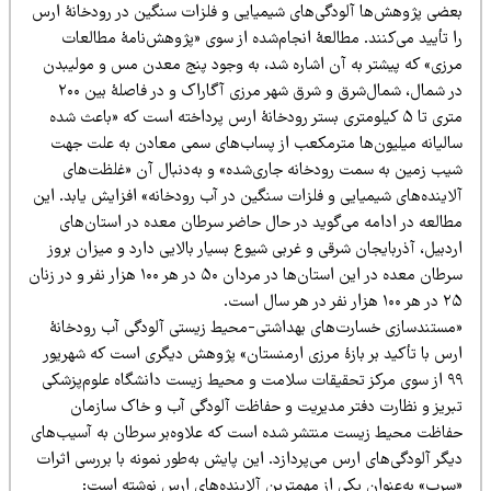
عضی پژوهش‌ها آلودگی‌های شیمیایی و فلزات سنگین در رودخانۀ ارس
ا تأیید می‌کنند. مطالعۀ انجام‌شده از سوی «پژوهش‌نامۀ مطالعات
رزی» که پیشتر به آن اشاره شد، به وجود پنج معدن مس و مولیبدن
در شمال، شمال‌شرق و شرق شهر مرزی آگاراک و در فاصلۀ بین ۲۰۰
متری تا ۵ کیلومتری بستر رودخانۀ ارس پرداخته است که «باعث شده
الیانه میلیون‌ها مترمکعب از پساب‌های سمی معادن به علت جهت
یب زمین به سمت رودخانه جاری‌شده» و به‌دنبال آن «غلظت‌های
لاینده‌های شیمیایی و فلزات سنگین در آب رودخانه» افزایش یابد. این
طالعه در ادامه می‌گوید در حال حاضر سرطان معده در استان‌های
دبیل، آذربایجان شرقی و غربی شیوع بسیار بالایی دارد و میزان بروز
سرطان معده در این استان‌ها در مردان ۵۰ در هر ۱۰۰ هزار نفر و در زنان
 هزار نفر در هر سال است.
مستندسازی خسارت‌های بهداشتی-محیط‌ زیستی آلودگی آب رودخانۀ
رس با تأکید بر بازۀ مرزی ارمنستان» پژوهش دیگری است که شهریور
۹۹ از سوی مرکز تحقیقات سلامت و محیط زیست دانشگاه علوم‌پزشکی
بریز و نظارت دفتر مدیریت و حفاظت آلودگی آب و خاک سازمان
فاظت محیط زیست منتشر شده است که علاوه‌بر سرطان به آسیب‌های
گر آلودگی‌های ارس می‌پردازد. این پایش به‌طور نمونه با بررسی اثرات
سرب» به‌عنوان یکی از مهمترین آلاینده‌های ارس نوشته است: