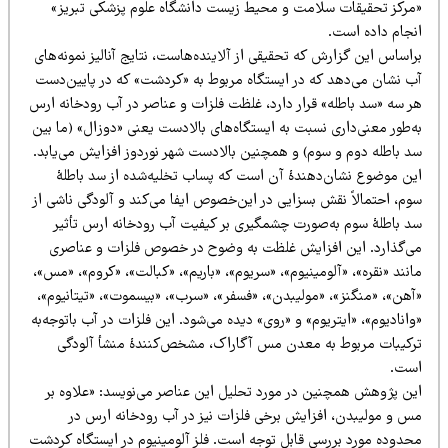
مرکز تحقیقات سلامت و محیط زیست دانشگاه علوم پزشکی تبریز»
نجام داده است.
اساس این گزارش که تحقیقی از آلاینده‌هاست، نتایج آنالیز نمونه‌های
ب نشان می‌دهد که در ایستگاه مربوط به «کردشت» که در پایین‌دست
ر سه «سد باطله» قرار دارد، غلظت فلزات و عناصر در آب رودخانه ارس
ه‌طور معنی‌داری نسبت به ایستگاه‌های بالادست یعنی «دوزال» (ما بین
د باطله دوم و سوم) و همچنین بالادست شهر نوردوز افزایش می‌یابد.
ین موضوع نشان‌دهندۀ آن است که پساب تخلیه‌شده از سد باطلۀ
م، احتمالاً نقش بسزایی در این‌خصوص ایفا می‌کند و آلودگی ناشی از
د باطلۀ سوم به‌صورت چشمگیری بر کیفیت آب رودخانه ارس تأثیر
ی‌گذارد. این افزایش غلظت به وضوح در خصوص فلزات و عناصری
نند «نقره»، «آلومینیوم»، «سریوم»، «باریم»، «کبالت»، «کروم»، «مس»،
آهن»، «منگنز»، «مولیبدن»، «فسفر»، «سرب»، «بیسموت»، «تیتانیوم»،
انادیوم»، «ایتریوم» و «روی» دیده می‌شود. این فلزات در آب باتوجه‌به
رکیبات مربوط به معدن مس آگاراک، مشخص‌کنندۀ منشأ آلودگی
ست.
ین پژوهش همچنین در مورد تحلیل این عناصر می‌نویسد: «علاوه بر
س و مولیبدن، افزایش برخی فلزات نیز در آب رودخانه ارس در
حدوده مورد بررسی قابل توجه است. فلز آلومینیوم در ایستگاه کردشت