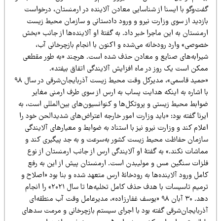
فت‌وگو با ایسنا از شناسایی معادن آلاینده در ارمنستان، درخواست
ازدید از سوی وزارت نیرو و ورود دادستانی و سازمان محیط زیست
منستان به این ماجرا خبر داد. به گفتۀ او آلاینده‌ها از جانب «بخش
صوصی» وارد رودخانه می‌شده و اکنون با انجام بازچرخانی آب،
یرابه‌های صنایع و معادن حذف شده است. هرچند «به طور مقطعی
مکن است یک روز در ماه افزایش آلایندگی اتفاق بیفتد».
«حمید قاسمی»، مدیرکل وقت محیط زیست آذربایجان‌شرقی در سال ۹۸
ا اشاره به اینکه هدایت پساب به ارس از سوی طرف ارمنی مغایر
وابط محیط زیستی و پروتکل‌ها و کنوانسیون‌های بین‌المللی است، به
رنا گفته بود: «باید وزارت امور خارجه اعتراض‌‌های شدیدالحن خود را
لام کند و وزارت نیرو نیز با استناد به ضوابط و معیارهای آلایندگی
ازمان حفاظت محیط زیست کشور به‌سرعت و به جد پیگیری کند و
ماشات نکند.» به گفتۀ او آلایندگی ارس از جانب ارمنستان از نوع
لزات سنگین مس و مولیبدن است. ارمنستان پیش از این به رفع
مل ورود آلاینده‌ها به رودخانۀ ارس متعهد شده و بنا بود «اصلاح و
ترمیم تاسیسات با هدف حذف کامل تخلیه‌ها تا سال ۲۰۲۱» را انجام
دهد. ۳۰ آبان ۹۸ «یوسف غفارزاده»، مدیرعامل وقت آب منطقه‌ای
ذربایجان‌‌شرقی گفته بود با اجرای سیستم بازچرخانی و مرمت سدهای