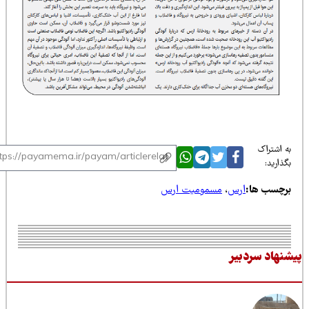
 اشتراک
ذارید:
رچسب ها:
ارس
،
مسمومیت ارس
نهاد سردبیر