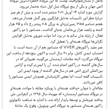
‌نقل از نشنال‌جئوگرافیک نوشت که این نیروگاه «خطرناک‌ترین نیروگاه
می جهان و یکی از پنج نیروگاه نسل اول دنیا» به‌شمار می‌رود.
گزارش مورد اشاره ۱۴ آوریل ۲۰۱۱ منتشر شده است و بیش از هر چیز
ربارۀ خطر این تأسیسات به‌دلیل قرارگیری روی گسل هشدار می‌دهد.
هفتم دسامبر 1988 زمین‌لرزه‌ای به بزرگی 6.8 ریشتر رخ داد و 25 هزار
ته و پانصد هزار بی‌خانمان به‌جای گذاشت. متسامور با دو رآکتور
ال، از زلزله جان سالم به در برد، اما دولت شوروی به‌دلیل افزایش
رانی‌ها نیروگاه هسته‌ای را تعطیل کرد.
عمر مفید رآکتورهای VVER که متسامور هم از آن دسته است، با
احتساب ایمنی کامل، برابر ۳۰ سال است و اکنون پنج‌دهه از ساخت این
روگاه می‌گذرد. البته مقامات ارمنستان می‌گویند تغییراتی که در
ل‌های گذشته در رآکتور انجام شده، آن را ایمن‌تر کرده و آژانس
ن‌المللی انرژی اتمی هم در سال‌های گذشته از بهبود ایمنی این
أسیسات گفته است؛ اما بعضی کارشناسان همچنان ایمنی متسامور را
فی نمی‌دانند.
اله‌ای با عنوان «پدافند هسته‌ای با رویکرد مقابله با حوادث هسته‌ای
در نیروگاه متسامور ارمنستان» که مهرماه سال ۱۳۹۵ در کنفرانس ملی
افند غیرعامل و توسعۀ پایدار ارائه شد، با اشاره به شباهت تکنولوژی
کتور هسته‌ای متسامور به نیروگاه اتمی چرنوبیل، وقوع یک حادثۀ