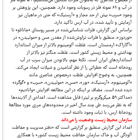
از مجموع عناصری که به‌عنوان فلزات سنگین می‌شناسیم، 59 نمونه فلز
در آب و 61 نمونه فلز در رسوبات وجود دارد. همچنین، این پژوهش بر
جود «سرب» بیش از حد مجاز و «آرسنیک» که حتی در ماهیان نیز
زمایش و تأیید شده، در آب ارس تأکید دارد.
راساس این گزارش، فلزات شناسایی‌شده در مسیر روستای «جانانلو» تا
نوردوز»، منطبق با فلزات تراوش‌شده از معدن مس و «مولیبدن» در
گاراک» ارمنستان است. غلظت آلومینیوم بالاتر از میزان استاندارد
هداشتی و محیط زیستی کشور است. غلظت منگنز نیز بالاتر از
ستانداردهای ایران است. نکتۀ مهم، بالابودن میزان سرب در آب
ودخانه است که خطراتی را از نظر آشامیدن و شیلات ایجاد می‌کند.
مچنین، به وضوح افزایش غلظت درخصوص عناصری مانند
آلومینیوم»، «آرسنیک»، «بور»، «مس»، «مولیبدن»، «سرب» و «گوگرد»
یده شده است. مضاف بر اینکه در این مطالعه افزایش «وانادیم»
(حداکثر 59 میکروگرم بر لیتر) قابل مشاهده است. اعدادی از آلاینده‌ها
ه به نظر می‌رسد طی چند سال اخیر در محدوده‌های مرزی مورد مطالعۀ
ودخانۀ ارس، با ثبات وجود داشته است.
ازمان محیط زیست وضعیت را می‌داند
عداد این گزارش منطبق بر گزارشی است که «دفتر مدیریت و حفاظت
لودگی آب و خاک سازمان حفاظت محیط زیست کشور» با همکاری