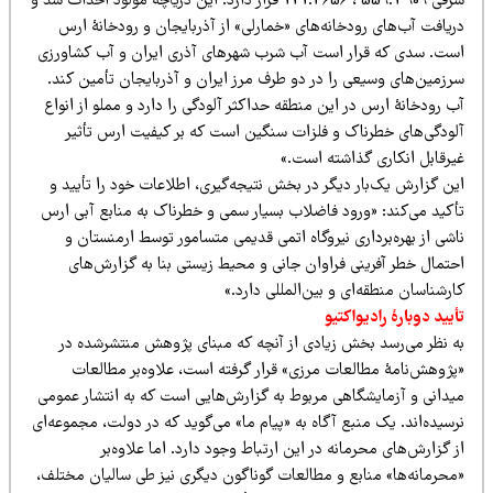
شرقی 559.3909 ، 121.4656 قرار دارد. این دریاچه مولود احداث سد و
ریافت آب‌های رودخانه‌های «خمارلی» از آذربایجان و رودخانۀ ارس
ست. سدی که قرار است آب شرب شهرهای آذری ایران و آب کشاورزی
رزمین‌های وسیعی را در دو طرف مرز ایران و آذربایجان تأمین کند.
 رودخانۀ ارس در این منطقه حداکثر آلودگی را دارد و مملو از انواع
لودگی‌های خطرناک و فلزات سنگین است که بر کیفیت ارس تأثیر
یرقابل انکاری گذاشته است.»
ن گزارش یک‌بار دیگر در بخش نتیجه‌گیری، اطلاعات خود را تأیید و
أکید می‌کند: «ورود فاضلاب بسیار سمی و خطرناک به منابع آبی ارس
شی از بهره‌برداری نیروگاه اتمی قدیمی متسامور توسط ارمنستان و
احتمال خطر آفرینی فراوان جانی و محیط زیستی بنا به گزارش‎‌های
رشناسان منطقه‌ای و بین‌المللی دارد.»
یید دوبارۀ رادیواکتیو
ه نظر می‌رسد بخش زیادی از آنچه که مبنای پژوهش منتشرشده در
پژوهش‌نامۀ مطالعات مرزی» قرار گرفته است، علاوه‌بر مطالعات
یدانی و آزمایشگاهی مربوط به گزارش‌هایی است که به انتشار عمومی
سیده‌اند. یک منبع آگاه به «پیام ما» می‌گوید که در دولت، مجموعه‌ای
 گزارش‌های محرمانه در این ارتباط وجود دارد. اما علاوه‌بر
محرمانه‌ها» منابع و مطالعات گوناگون دیگری نیز طی سالیان مختلف،