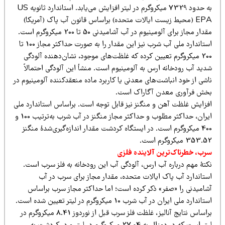
به حدود 7329 میکروگرم در لیتر افزایش می‌یابد. استاندارد ثانویه US
EPA (محیط زیست ایالات متحده) براساس قانون آب پاک (آمریکا)
مقدار مجاز برای آلومینیوم در آب آشامیدنی 50 تا 200 میکروگرم است.
استاندارد ملی آب شرب نیز این مقدار را به صورت حداکثر مجاز 100 تا
200 میکروگرم تعیین کرده که غلظت‌های موجود، نشان‌دهنده آلودگی
دید آب رودخانه ارس به آلومینیوم است. منشأ این آلودگی احتمالاً
شی از خود انباشت‌های معدنی یا کاربرد ماده منعقدکننده آلومینیوم در
خش فرآوری معدن آگاراک است.
فزایش غلظت آهن و منگنز نیز قابل توجه است. براساس استاندارد ملی
ایران، حداکثر مطلوب و حداکثر مجاز منگنز در آب شرب به‌ترتیب 100 و
400 میکروگرم است. در ایستگاه کردشت مقدار اندازه‌گیری‌شدۀ منگنز
353 میکروگرم است.
، خطرناک‎‌ترین آلاینده فلزی
کتۀ مهم درباره آب ارس، آلودگی آب این رودخانه به فلز سرب است.
ستاندارد آب پاک ایالات متحده، مقدار مجاز برای سرب در آب
شامیدنی را «صفر» ذکر کرده است؛ اما حداکثر مجاز سرب براساس
استاندارد ملی ایران در آب شرب 10 میکروگرم در لیتر تعیین شده است.
براساس نتایج آنالیز، غلظت فلز سرب قبل از نوردوز 8.41 میکروگرم در