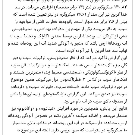
لیتر است که در دوزال به 27.04 میکروگرم در لیتر و در کردشت به
140.84 میکروگرم در لیتر (14 برابر حدمجاز) افزایش می‌یابد. در سد
خداآفرین نیز این مقدار 26.61 میکروگرم در لیتر تعیین شده است که
بیش از 2.6 برابر حد مجاز است. باتوجه‌به خطرات ناشی از مواجهه با
رب، به نظر می‌رسد یکی از مهمترین خطرات بهداشتی و محیط‌زیستی
اشی از آلودگی آب رودخانۀ ارس توسط معدن آگاراک و تخلیۀ سرب به
ب رودخانۀ ارس باشد که منجر به آلودگی شدید آب این رودخانه شده و
ایتاً سد خداآفرین را نیز آلوده کرده است.
ین گزارش تأکید می‌کند که از نظر محیط‌زیستی، ترکیبات سرب به‌طور
لی جزء آلاینده‌های سمی هستند. نمک‌های سرب و ترکیبات آلی سرب
ز نظر «اکوتوکسیکولوژیکی» (سم‌شناسی محیط زنده) مضرترین هستند و
نمک‌های سرب در کلاس 2 خطرناک‌بودن قرار می‌گیرند. همین موضوع
ر مورد ترکیبات سرب مانند «استات سرب»، «نیترات سرب» و «کربنات
ب» نیز صدق می‌کند. این گزارش بازۀ گسترده‌ای از بیماری‌ها را ناشی
ز مصرف بالای سرب در آب نام می‌برد.
ایج این پایش، همچنین در مورد افزایش «تیتانیوم» و «وانادیوم» نیز
هشدار می‌دهد و اضافه می‎کند: «آخرین نکته در خصوص آلودگی رودخانه
رس، مشاهده «آرسنیک» در آب این رودخانه در مقادیر بالای حدمجاز
10 میکروگرم در لیتر است که جای بررسی دارد. البته این موضوع به