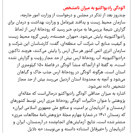
لودگی رادیواکتیو به میزان نامشخص
ندروز بعد از تذکر در مجلس و درخواست از وزارت امور خارجه،
ازمان محیط زیست و پدافند غیرعامل و وزارت بهداشت و درمان برای
زارشِ نتیجۀ بررسی‌ها به مردم، خبر رسید که رودخانۀ ارس از لحاظ
ادیواکتیویته پایش می‌شود. «مهران خجسته»، رئیس گروه محیط زیست
 کیفیت منابع آب شرکت آب منطقه‌ای، گفت: کارشناسان این شرکت و
ازمان انرژی اتمی کشور هر سال ارس را پایش می‌کنند، هرچند تاکنون
رادیواکتیویته آب رودخانۀ ارس بیش از حد مجاز رؤیت و گزارش نشده
است». به گفتۀ او ازآنجاکه منشأ آلودگی در فاصلۀ ۱۵۰ کیلومتری از
ستان است، هرگونه آلودگی در رودخانۀ ارس جذب خاک و گیاهان
ی‌شود و آنچه به محدودۀ استان اردبیل می‌رسد بیش از حد مجاز
شخیص داده نمی‌شود.
اره به میزان حداقلی آلودگی رادیواکتیو درحالی‌است که مقاله‌ای
ژوهشی با عنوان «تأثیرات آلودگی رودخانۀ مرزی ارس توسط کشورهای
رمنستان و آذربایجان بر امنیت و منافع ملی جمهوری اسلامی ایران»
که زمستان ۱۴۰۱ در شمارۀ چهارم مجلۀ «پژوهش‌نامۀ مطالعات مرزی»
نتشر شده است، نتایج آزمایش‌های انجام‌شده در ارمنستان، ایران و
ربایجان را «غیرقابل استناد» دانسته و می‌نویسد: «به دلایل