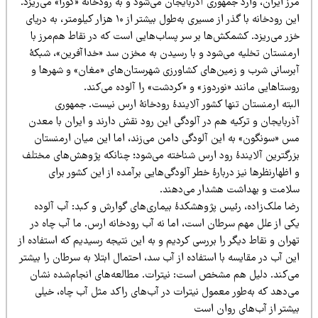
ز ایران، وارد جمهوری آذربایجان می‌شود و به رودخانۀ «کورا» می‌ریزد.
این رودخانه با گذر از مسیری به‌طول بیشتر از ۱۰ هزار کیلومتر، به دریای
زر می‌ریزد. کشمکش‌ها بر سر پساب‌هایی است که در نقاط هم‌مرز با
رمنستان تخلیه می‌شود و با رسیدن به مخزن سد «خداآفرین»، شبکۀ
برسانی شرب و زمین‌های کشاورزی شهرستان‌های «مغان» و شهرها و
ستاهایی مانند «نوردوز» و «کردشت» را آلوده می‌کند.
لبته ارمنستان تنها کشور آلایندۀ رودخانۀ ارس نیست. جمهوری
ربایجان و ترکیه هم در آلودگی این رود نقش دارند و ایران با معدن
س «سونگون» به این آلودگی دامن می‌زند، اما این میان ارمنستان
زرگترین آلایندۀ رود ارس شناخته می‌شود؛ چنانکه پژوهش‌های مختلف
اظهارنظرها نیز دربارۀ خطر آلودگی‌هایی برآمده از این کشور برای
لامت و بهداشت هشدار می‌دهند.
ضا ملک‌زاده، رئیس پژوهشکدۀ بیماری‌های گوارش و کبد: آب آلوده
کی از علل مهم سرطان است، اما نه آب رودخانه ارس. ما آب چاه در
ران و نقاط دیگر را بررسی کردیم و به این نتیجه رسیدیم که استفاده از
ن آب در مقایسه با استفاده از آب سد، احتمال ابتلا به سرطان را بیشتر
ی‌کند. دلیل هم مشخص است: نیترات. مطالعه‌های انجام‌شده نشان
ی‌دهد که به‌طور معمول نیترات در آب‌های راکد مثل آب چاه، خیلی
یشتر از آب‌های روان است