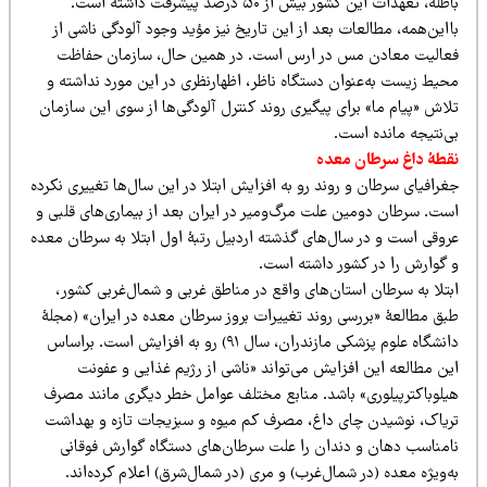
باطله، تعهدات این کشور بیش از ۵۰ درصد پیشرفت داشته است.
این‌همه، مطالعات بعد از این تاریخ نیز مؤید وجود آلودگی ناشی از
عالیت معادن مس در ارس است. در همین حال، سازمان حفاظت
حیط زیست به‌عنوان دستگاه ناظر، اظهارنظری در این مورد نداشته و
اش «پیام ما» برای پیگیری روند کنترل آلودگی‌ها از سوی این سازمان
ی‌نتیجه مانده است.
قطۀ داغ سرطان معده
رافیای سرطان و روند رو به افزایش ابتلا در این سال‌ها تغییری نکرده
ست. سرطان دومین علت مرگ‌ومیر در ایران بعد از بیماری‌های قلبی و
روقی است و در سال‌های گذشته اردبیل رتبۀ اول ابتلا به سرطان معده
 گوارش را در کشور داشته است.
بتلا به سرطان استان‌های واقع در مناطق غربی و شمال‌غربی کشور،
بق مطالعۀ «بررسی روند تغییرات بروز سرطان معده در ایران» (مجلۀ
دانشگاه علوم پزشکی مازندران، سال ۹۱) رو به افزایش است. براساس
ین مطالعه این افزایش می‌تواند «ناشی از رژیم غذایی و عفونت
یلوباکترپیلوری» باشد. منابع مختلف عوامل خطر دیگری مانند مصرف
ریاک، نوشیدن چای داغ، مصرف کم میوه و سبزیجات تازه و بهداشت
امناسب دهان و دندان را علت سرطان‌های دستگاه گوارش فوقانی
‌ویژه معده (در شمال‌غرب) و مری (در شمال‌شرق) اعلام کرده‌اند.