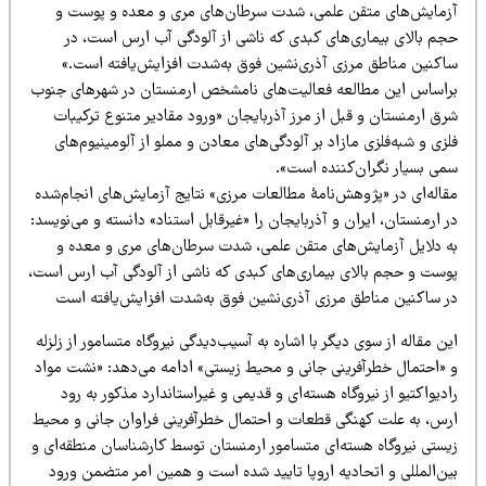
زمایش‌های متقن علمی، شدت سرطان‌های مری و معده و پوست و
جم بالای بیماری‌های کبدی که ناشی از آلودگی آب ارس است، در
اکنین مناطق مرزی آذری‌نشین فوق به‌شدت افزایش‌یافته است.»
راساس این مطالعه فعالیت‌های نامشخص ارمنستان در شهرهای جنوب
رق ارمنستان و قبل از مرز آذربایجان «ورود مقادیر متنوع ترکیبات
زی و شبه‌فلزی مازاد بر آلودگی‌های معادن و مملو از آلومینیوم‌های
می بسیار نگران‌کننده است».
قاله‌ای در «پژوهش‌نامۀ مطالعات مرزی» نتایج آزمایش‌های انجام‌شده
 ارمنستان، ایران و آذربایجان را «غیرقابل استناد» دانسته و می‌نویسد:
ه دلایل آزمایش‌های متقن علمی، شدت سرطان‌های مری و معده و
وست و حجم بالای بیماری‌های کبدی که ناشی از آلودگی آب ارس است،
ر ساکنین مناطق مرزی آذری‌نشین فوق به‌شدت افزایش‌یافته است
ن مقاله از سوی دیگر با اشاره به آسیب‌دیدگی نیروگاه متسامور از زلزله
 «احتمال خطرآفرینی جانی و محیط زیستی» ادامه می‌دهد: «نشت مواد
دیواکتیو از نیروگاه هسته‌ای و قدیمی و غیراستاندارد مذکور به رود
رس، به علت کهنگی قطعات و احتمال خطرآفرینی فراوان جانی و محیط
یستی نیروگاه هسته‌ای متسامور ارمنستان توسط کارشناسان منطقه‌ای و
ین‌المللی و اتحادیه اروپا تایید شده است و همین امر متضمن ورود