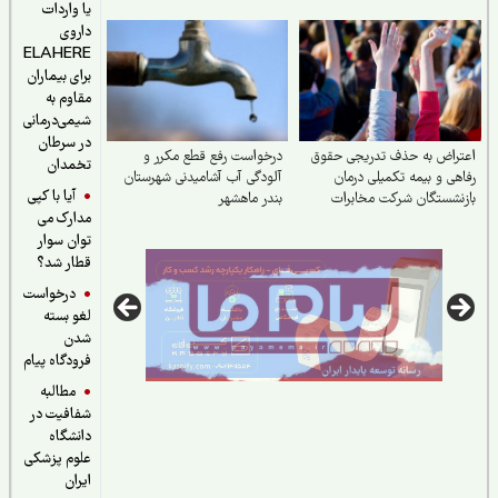
صورت رایگان
یا واردات
داروی
ELAHERE
برای بیماران
مقاوم به
شیمی‌درمانی
در سرطان
راض به حذف تدریجی حقوق
درخواست رفع قطع مکرر و
تخمدان
هی و بیمه تکمیلی درمان
آلودگی آب آشامیدنی شهرستان
آیا با کپی
نشستگان شرکت مخابرات
بندر ماهشهر
مدارک می
ان
توان سوار
قطار شد؟
درخواست
لغو بسته
شدن
فرودگاه پیام
مطالبه
شفافیت در
دانشگاه
علوم پزشکی
ایران