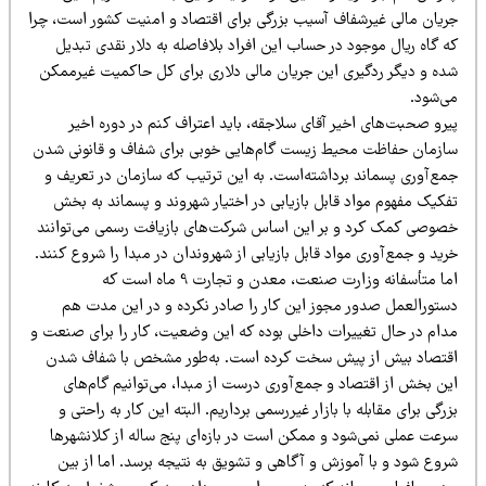
ریان مالی غیرشفاف آسیب بزرگی برای اقتصاد و امنیت کشور است، چرا
 گاه ریال موجود در حساب این افراد بلافاصله به دلار نقدی تبدیل
ده و دیگر ردگیری این جریان مالی دلاری برای کل حاکمیت غیرممکن
ی‌شود.
رو صحبت‌های اخیر آقای سلاجقه، باید اعتراف کنم در دوره اخیر
ازمان حفاظت محیط زیست گام‌هایی خوبی برای شفاف و قانونی شدن
مع‌آوری پسماند برداشته‌است. به این ترتیب که سازمان در تعریف و
فکیک مفهوم مواد قابل بازیابی در اختیار شهروند و پسماند به بخش
صوصی کمک کرد و بر این اساس شرکت‌های بازیافت رسمی می‌توانند
ید و جمع‌آوری مواد قابل بازیابی از شهروندان در مبدا را شروع کنند.
اما متأسفانه وزارت صنعت، معدن و تجارت 9 ماه است که
ستورالعمل صدور مجوز این کار را صادر نکرده و در این مدت هم
دام در حال تغییرات داخلی بوده که این وضعیت، کار را برای صنعت و
قتصاد بیش از پیش سخت کرده است. به‌طور مشخص با شفاف شدن
ن بخش از اقتصاد و جمع‌آوری درست از مبدا، می‌توانیم گا‌م‌های
رگی برای مقابله با بازار غیررسمی برداریم. البته این کار به راحتی و
رعت عملی نمی‌شود و ممکن است در بازه‌ای پنج ساله از کلانشهرها
روع شود و با آموزش و آگاهی و تشویق به نتیجه برسد. اما از بین