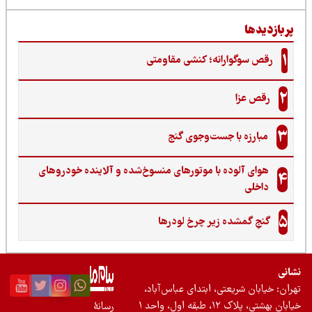
ربازدیدها
1
رقص سوگوارانه؛ کنشی مقاومتی
2
رقص عزا
3
مبارزه با جست‌وجوی گنج‌
هوای آلوده با موتورهای منسوخ‌شده و آلاینده خودروهای
4
داخلی
5
گنجِ گمشده زیر چرخ لودرها
نی
ان: خیابان شریعتی، ابتدای عباس‌آباد،
 بهشتی، پلاک ۱۲، طبقه اول، واحد ۱
رسانۀ