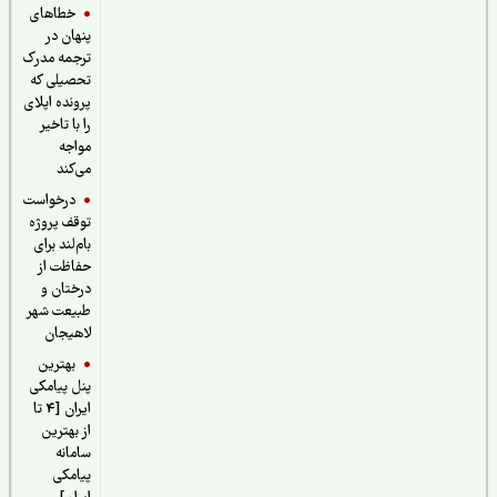
خطاهای
پنهان در
ترجمه مدرک
تحصیلی که
پرونده اپلای
را با تاخیر
مواجه
می‌کند
درخواست
توقف پروژه
بام‌لند برای
حفاظت از
درختان و
طبیعت شهر
لاهیجان
بهترین
پنل پیامکی
ایران [4 تا
از بهترین
سامانه
پیامکی