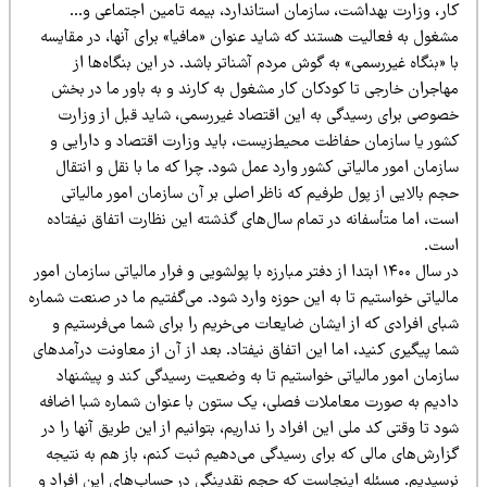
ار، وزارت بهداشت، سازمان استاندارد، بیمه تامین اجتماعی و…
شغول به فعالیت هستند که شاید عنوان «مافیا» برای آنها، در مقایسه
 «بنگاه غیررسمی» به گوش مردم آشناتر باشد. در این بنگاه‌ها از
هاجران خارجی تا کودکان کار مشغول به کارند و به باور ما در بخش
صوصی برای رسیدگی به این اقتصاد غیررسمی، شاید قبل از وزارت
شور یا سازمان حفاظت محیط‌زیست، باید وزارت اقتصاد و دارایی و
زمان امور مالیاتی کشور وارد عمل شود. چرا که ما با نقل و انتقال
م بالایی از پول طرفیم که ناظر اصلی بر آن سازمان امور مالیاتی
ست، اما متأسفانه در تمام سال‌های گذشته این نظارت اتفاق نیفتاده
ست.
در سال ۱۴۰۰ ابتدا از دفتر مبارزه با پولشویی و فرار مالیاتی سازمان امور
الیاتی خواستیم تا به این حوزه وارد شود. می‌گفتیم ما در صنعت شماره
بای افرادی که از ایشان ضایعات می‌خریم را برای شما می‌فرستیم و
ا پیگیری کنید، اما این اتفاق نیفتاد. بعد از آن از معاونت درآمدهای
ازمان امور مالیاتی خواستیم تا به وضعیت رسیدگی کند و پیشنهاد
ادیم به صورت معاملات فصلی، یک ستون با عنوان شماره شبا اضافه
د تا وقتی کد ملی این افراد را نداریم، بتوانیم از این طریق آنها را در
زارش‌های مالی که برای رسیدگی می‌دهیم ثبت کنم، باز هم به نتیجه
رسیدیم. مسئله اینجاست که حجم نقدینگی در حساب‌های این افراد و