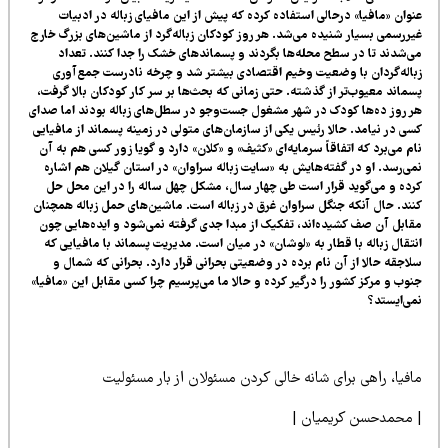
وان «مافیا» درحالی استفاده کرده که پیش از این مافیای زباله در ادبیات
ررسمی بسیار شنیده می‌شد. هر روز کودکان زباله‌گرد از ماشین‌های بزرگ خارج
‌شدند تا در سطح محله‌ها بگردند و پسماندهای خشک را جدا کنند. تعداد
اله‌گردان با وضعیت وخیم اقتصادی بیشتر شد و چرخه نادرست جمع‌آوری
ماند معیوب‌تر از گذشته. حتی زمانی که بحث‌ها بر سر کار کودکان بالا گرفت،
 روز ده‌ها کودک در شهر مشغول جست‌وجو در سطل‌های زباله بودند اما صدای
ی در نیامد. حالا رئیس یکی از سازمان‌های متولی در زمینه پسماند از مافیایی
م می‌برد که اتفاقاً سرمایه‌ای «کثیف» و «کلان» دارد و گویا زور کسی هم به آن
ی‌رسد. او در گفته‌هایش به «سایت زباله سراوان» در استان گیلان هم اشاره
ده و می‌گوید قرار است طی چهار سال، مشکل چهل ساله را در این محل حل
ند. حال آنکه جنگل سراوان غرق در زباله است. ماشین‌های حمل زباله همچنان
ابل آن صف کشیده‌اند، تفکیک از مبدا جدی گرفته نمی‌شود و ایده‌هایی چون
تقال زباله با قطار به «لوشان» در میان است. مدیریت پسماند با مافیایی که
اجقه حالا از آن نام برده در وضعیتی بحرانی قرار دارد. بحرانی که شمال و
وب و مرکز کشور را درگیر کرده و حالا ما می‌پرسیم چرا کسی مقابل این «مافیا»
ی‌ایستد؟
فیا، راهی برای شانه خالی کردن مسئولان از بار مسئولیت
 محمدحسن کریمیان |