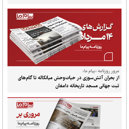
پیام ما»
ش‌سوزی در حیات‌وحش میانکاله تا گام‌های
سجد تاریخانه دامغان