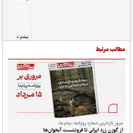
بهترین
مدل شومیز
برای افراد
چاق؛ 10
مدل ترند
1405
بیشتر
ط
 شماره روزنامه «پیام ما»
ایرانی تا فرونشست آبخوان‌ها