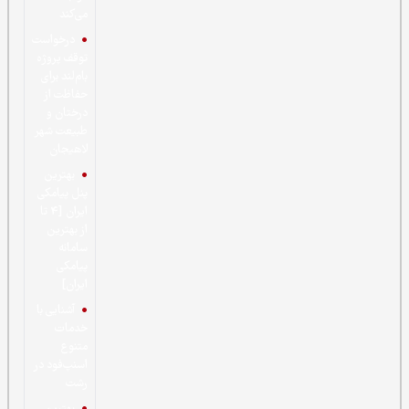
می‌کند
درخواست
توقف پروژه
بام‌لند برای
حفاظت از
درختان و
طبیعت شهر
لاهیجان
بهترین
پنل پیامکی
ایران [4 تا
از بهترین
سامانه
پیامکی
ایران]
آشنایی با
خدمات
متنوع
اسنپ‌فود در
رشت