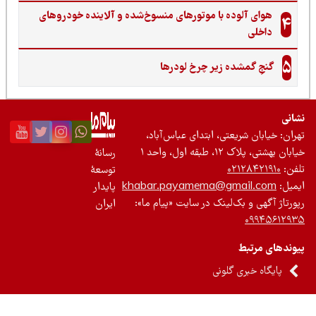
ده با موتورهای منسوخ‌شده و آلاینده خودروهای
ده زیر چرخ لودرها
عتی، ابتدای عباس‌آباد،
واحد ۱
رسانۀ
۰۲
توسعۀ
khabar.payamema@gm
پایدار
‌لینک در سایت «پیام ما»:
ایران
 گلونی