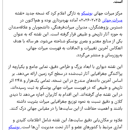
ست.
رکز میراث جهانی
یونسکو
به تازگی اعلام کرد که نسخه جدید «نقشه
یراث جهانی
۲۰۲۵-۲۰۲۶» آماده بهره‌برداری بوده و هم‌اکنون در
سترس پژوهشگران، مدیران میراث‌فرهنگی، دانشجویان و علاقه‌مندان
 حوزه آثار تاریخی و طبیعی قرار گرفته است. این نقشه که به عنوان
کی از منابع معتبر و بصری یونسکو شناخته می‌شود، هر ساله با هدف
نعکاس آخرین تغییرات و الحاقات به فهرست میراث جهانی،
‌روزرسانی و منتشر می‌گردد.
ن نقشه دیواری با ابعاد بزرگ و طراحی دقیق، نمایی جامع و یکپارچه از
اکندگی جغرافیایی آثار ثبت‌شده در سطح کره زمین ارائه می‌دهد. بر
اساس آخرین داده‌های مندرج در این نسخه، تمامی یک‌هزار و ۲۴۸ اثر
اریخی و طبیعی که در فهرست میراث جهانی یونسکو به ثبت رسیده‌اند،
 این نقشه جای گرفته‌اند. این اقدام به کاربران اجازه می‌دهد تا دیدی
لان و دقیق نسبت به نحوه توزیع جغرافیایی میراث بشریت داشته
اشند و اهمیت حفاظت از این سایت‌ها را در مقیاس جهانی درک کنند.
لاوه بر مکان‌یابی دقیق سایت‌ها، این نقشه شامل اطلاعات کلیدی و
ماری مرتبط با کشورهای عضو و آثار تحت مدیریت آن‌ها است.
یونسکو