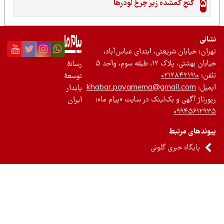
5
گنجِ گمشده زیر چرخ لودرها
نی
ان: خیابان شریعتی، ابتدای عباس‌آباد،
 بهشتی، پلاک ۱۲، طبقه سوم، واحد ۵
رسانۀ
ن:
۰۲۱۲۸۴۲۱۹۱۰
توسعۀ
یل:
khabar.payamema@gmail.com
پایدار
رتاژ آگهی و بک‌لینک در سایت «پیام ما»:
ایران
۰۹۹۴۵۶۱۲
ندهای مرتبط
پایگاه خبری گلونی