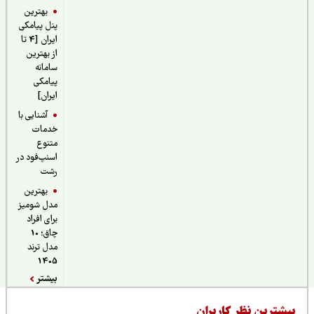
بهترین
پنل پیامکی
ایران [4 تا
از بهترین
سامانه
پیامکی
ایران]
آشنایی با
خدمات
متنوع
اسنپ‌فود در
رشت
بهترین
مدل شومیز
برای افراد
چاق؛ 10
مدل ترند
1405
بیشتر
یشترین نظر کاربران