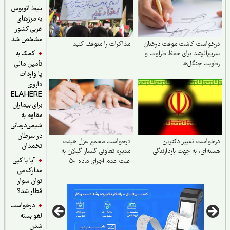
بلیط اتوبوس
به مرزهای
غربی کشور
مشخص شد
خواست کاشت موقت درختان
مذاکرات را متوقف کنید
کمک به
ع‌الرشد برای حفظ طراوت و
بت جنگل‌ها
تأمین مالی
یا واردات
داروی
ELAHERE
برای بیماران
مقاوم به
شیمی‌درمانی
در سرطان
واست تغییر دکترین
درخواست مجمع عزل هیئت
تخمدان
ه‌ای، به جهت بازدارندگی
مدیره تعاونی گلسار گیلان به
آیا با کپی
علت عدم اجرای ماده ۵۰
مدارک می
اساسنامه
توان سوار
قطار شد؟
درخواست
لغو بسته
شدن