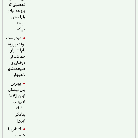
تحصیلی که
پرونده اپلای
را با تاخیر
مواجه
می‌کند
درخواست
توقف پروژه
بام‌لند برای
حفاظت از
درختان و
طبیعت شهر
لاهیجان
بهترین
پنل پیامکی
ایران [4 تا
از بهترین
سامانه
پیامکی
ایران]
آشنایی با
خدمات