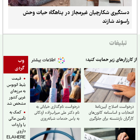
دستگیری شکارچیان غیرمجاز در پناهگاه حیات وحش
راسوند شازند
تبلیغات
ارزارهای زیر حمایت کنید:
وب
گردی
قیمت
بلیط اتوبوس
به مرزهای
غربی کشور
مشخص شد
واست اصلاح آیین‌نامهٔ
درخواست نام‌گذاری خیابانی به
کمک به
خابات و اساسنامه کانون‌های
نام دکتر علی میراب‌زاده اردکانی
گران بازنشسته برای جلوگیری
به پاس خدمات شبانه‌روزی
تأمین مالی
تعارض منافع
ایشان
یا واردات
داروی
ELAHERE