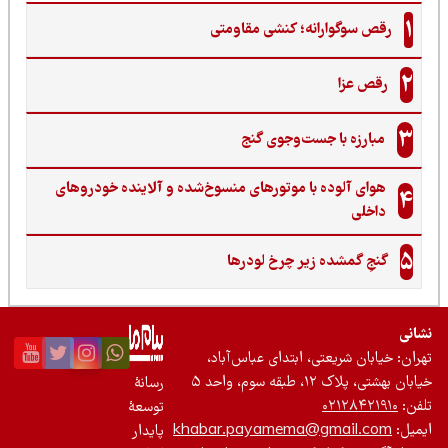
1
رقص سوگوارانه؛ کنشی مقاومتی
2
رقص عزا
3
مبارزه با جست‌وجوی گنج‌
هوای آلوده با موتورهای منسوخ‌شده و آلاینده خودروهای
4
داخلی
5
گنجِ گمشده زیر چرخ لودرها
نی
ان: خیابان شریعتی، ابتدای عباس‌آباد،
 بهشتی، پلاک ۱۲، طبقه سوم، واحد ۵
رسانۀ
ن:
۰۲۱۲۸۴۲۱۹۱۰
توسعۀ
یل:
khabar.payamema@gmail.com
پایدار