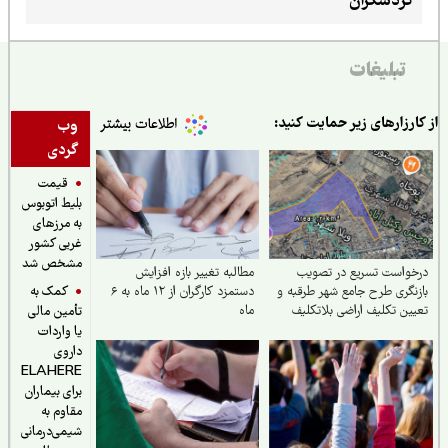
گردشگران
تبلیغات
ارزارهای زیر حمایت کنید:
وب
گردی
قیمت
بلیط اتوبوس
به مرزهای
غربی کشور
مشخص شد
واست تسریع در تصویب
مطالبه تغییر بازه افزایش
کمک به
نگری طرح جامع شهر طرقبه و
دستمزد کارگران از ۱۲ ماه به ۶
ین تکلیف اراضی بلاتکلیف
ماه
تأمین مالی
اشهر
یا واردات
داروی
ELAHERE
برای بیماران
مقاوم به
شیمی‌درمانی