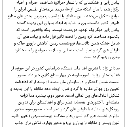
ابان‌زایی و خشکسالی که با شعار «مراتع؛ شناخت، احترام و احیا»
برگزار شد، با بیان اینکه بیش از ۵۰ درصد عرصه‌های طبیعی ایران را
راتع تشکیل می‌دهند، این مناطق را از آسیب‌پذیرترین بخش‌های منابع
بیعی کشور دانست. وی با اشاره به ابعاد بحرانی این پدیده گفت:
یابان‌زایی دیگر یک تهدید دوردست نیست، بلکه واقعیتی است که
ک‌سوم مساحت کره زمین را تحت تأثیر قرار داده و پیامدهای آن
امل خشک شدن تالاب‌ها، فرونشست زمین، کاهش باروری خاک و
وفان‌های گرد و غبار، امنیت غذایی و سلامت جوامع را با مخاطره
دی روبه‌رو کرده است.
داتی‌نژاد با تشریح اقدامات دستگاه دیپلماسی کشور در این حوزه، از
عالیت‌های وزارت امور خارجه در چهار سطح کلان خبر داد. محور
خست شامل کنشگری در سازمان ملل متحد از جمله ارائه قطعنامه
یین روز جهانی مقابله با گرد و غبار، ایجاد دهه مقابله با این پدیده و
شکیل ائتلاف‌های بین‌المللی است. محور دوم، پیشبرد مذاکرات
نطقه‌ای با کشورهای همسایه نظیر عراق و افغانستان برای تدوین
روتکل‌های مقابله با طوفان‌های گرد و غبار است. محور سوم، حضور
ؤثر در نشست‌های کنوانسیون‌های سه‌گانه زیست‌محیطی (تغییر اقلیم،
وع زیستی و مقابله با بیابان‌زایی) و محور چهارم، تلاش برای جذب