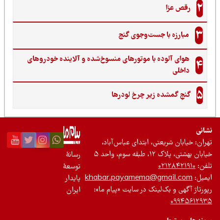
2
رقص عزا
3
مبارزه با جست‌وجوی گنج‌
هوای آلوده با موتورهای منسوخ‌شده و آلاینده خودروهای
4
داخلی
5
گنجِ گمشده زیر چرخ لودرها
نی
ان: خیابان شریعتی، ابتدای عباس‌آباد،
 بهشتی، پلاک ۱۲، طبقه سوم، واحد ۵
رسانۀ
ن:
۰۲۱۲۸۴۲۱۹۱۰
توسعۀ
یل:
khabar.payamema@gmail.com
پایدار
رتاژ آگهی و بک‌لینک در سایت «پیام ما»:
ایران
۰۹۹۴۵۶۱۲