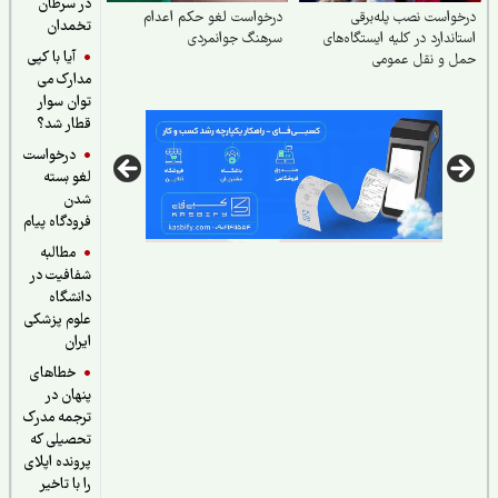
در سرطان
واست نصب پله‌برقی
درخواست لغو حکم اعدام
تخمدان
اندارد در کلیه ایستگاه‌های
سرهنگ جوانمردی
آیا با کپی
‌ و نقل عمومی
مدارک می
توان سوار
قطار شد؟
درخواست
لغو بسته
شدن
فرودگاه پیام
مطالبه
شفافیت در
دانشگاه
علوم پزشکی
ایران
خطاهای
پنهان در
ترجمه مدرک
تحصیلی که
پرونده اپلای
را با تاخیر