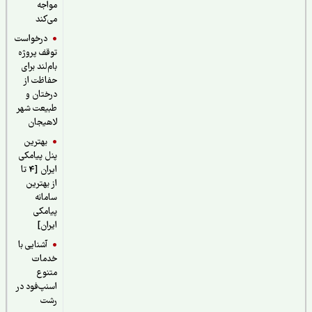
مواجه
می‌کند
درخواست
توقف پروژه
بام‌لند برای
حفاظت از
درختان و
طبیعت شهر
لاهیجان
بهترین
پنل پیامکی
ایران [4 تا
از بهترین
سامانه
پیامکی
ایران]
آشنایی با
خدمات
متنوع
اسنپ‌فود در
رشت