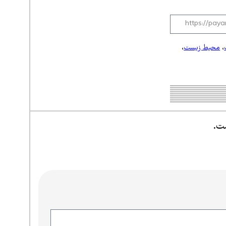
،
محیط زیست
،
ست.