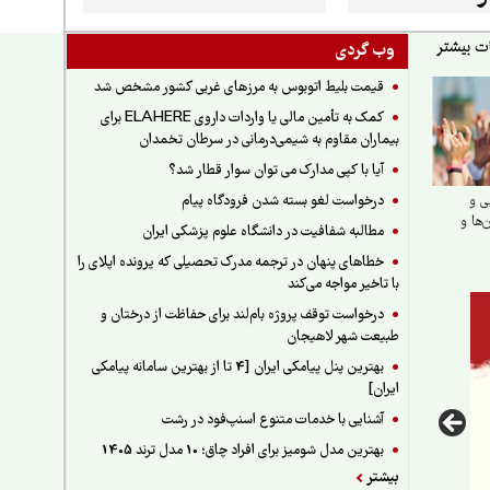
وب گردی
قیمت بلیط اتوبوس به مرزهای غربی کشور مشخص شد
کمک به تأمین مالی یا واردات داروی ELAHERE برای
بیماران مقاوم به شیمی‌درمانی در سرطان تخمدان
آیا با کپی مدارک می توان سوار قطار شد؟
درخواست لغو بسته شدن فرودگاه پیام
ی و
‌ها و
مطالبه شفافیت در دانشگاه علوم پزشکی ایران
خطاهای پنهان در ترجمه مدرک تحصیلی که پرونده اپلای را
با تاخیر مواجه می‌کند
درخواست توقف پروژه بام‌لند برای حفاظت از درختان و
طبیعت شهر لاهیجان
بهترین پنل پیامکی ایران [4 تا از بهترین سامانه پیامکی
ایران]
آشنایی با خدمات متنوع اسنپ‌فود در رشت
بهترین مدل شومیز برای افراد چاق؛ 10 مدل ترند 1405
بیشتر