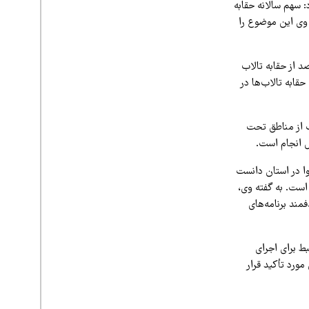
بات کارگروه مدیریت گرد و غبار در شهریورماه ۱۴۰۴ اظهار کرد: سهم سالانه حقابه
 است. وی این موضوع را
عیت سایر تالاب‌های استان گفت: ۷۰ درصد از حقابه تالاب قره‌قشلاق و ۲۰ درصد از حقابه تالاب
ابه تالاب‌ها در
ت از مناطق تحت
ل انجام است.
ا در استان دانست
است. به گفته وی،
مند برنامه‌های
ط برای اجرای
ورد تأکید قرار