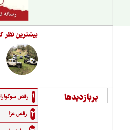
بیشترین نظر کا
1
پربازدیدها
رقص سوگواران
2
رقص عزا