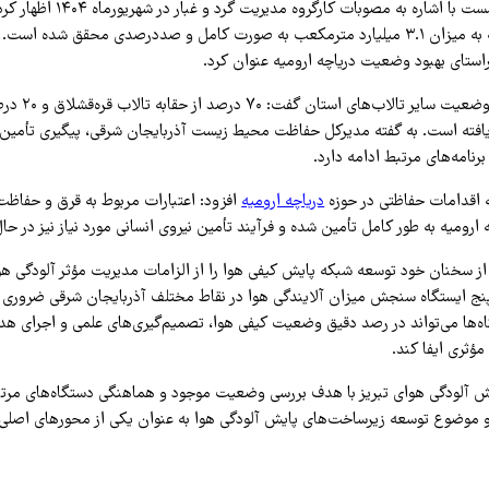
حسن‌زاده در این نشست با اشاره به مصو
تالاب دریاچه ارومیه به میزان ۳.۱ میلیارد مترمکعب به صورت کامل و صددرصدی محقق شده
راستای بهبود وضعیت دریاچه ارومیه عنوان کرد.
وی همچنین درباره وض
یافته است. به گفته مدیرکل حفاظت محیط زیست آذربایجان شرقی، پیگیری تأمین حق
نامه‌های مرتبط ادامه دارد.
ه اقدامات حفاظتی در حوزه
دریاچه ارومیه
افزود: اعتبارات مربوط به قرق و حفاظ
ارومیه به طور کامل تأمین شده و فرآیند تأمین نیروی انسانی مورد نیاز نیز در حا
 سخنان خود توسعه شبکه پایش کیفی هوا را از الزامات مدیریت مؤثر آلودگی هو
 پنج ایستگاه سنجش میزان آلایندگی هوا در نقاط مختلف آذربایجان شرقی ضروری 
گاه‌ها می‌تواند در رصد دقیق وضعیت کیفی هوا، تصمیم‌گیری‌های علمی و اجرای هدف
ثری ایفا کند.
 آلودگی هوای تبریز با هدف بررسی وضعیت موجود و هماهنگی دستگاه‌های مرتب
 موضوع توسعه زیرساخت‌های پایش آلودگی هوا به عنوان یکی از محورهای اصلی م