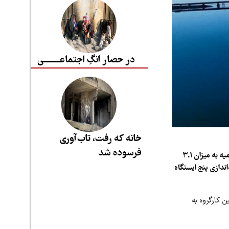
در حصار انگِ اجتماعــــــــی
خانه که رفت، تاب‌آوری
فرسوده شد
مدیرکل حفاظت محیط زیست آذربایجان شرقی از تحقق صددرصدی سهم سالانه حقابه دریاچه ارومیه به میزان ۳.۱
ندازی پنج ایستگاه
 کارگروه به