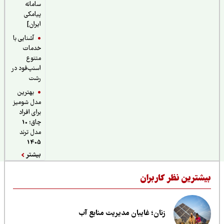
سامانه
پیامکی
ایران]
آشنایی با
خدمات
متنوع
اسنپ‌فود در
رشت
بهترین
مدل شومیز
برای افراد
چاق؛ 10
مدل ترند
1405
بیشتر
یشترین نظر کاربران
زنان؛ غایبان مدیریت منابع آب