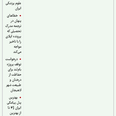
علوم پزشکی
ایران
خطاهای
پنهان در
ترجمه مدرک
تحصیلی که
پرونده اپلای
را با تاخیر
مواجه
می‌کند
درخواست
توقف پروژه
بام‌لند برای
حفاظت از
درختان و
طبیعت شهر
لاهیجان
بهترین
پنل پیامکی
ایران [4 تا
از بهترین