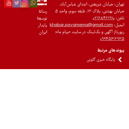
ان: خیابان شریعتی، ابتدای عباس‌آباد،
 بهشتی، پلاک ۱۲، طبقه سوم، واحد ۵
رسانۀ
ن:
۰۲۱۲۸۴۲۱۹۱۰
توسعۀ
یل:
khabar.payamema@gmail.com
پایدار
رتاژ آگهی و بک‌لینک در سایت «پیام ما»:
ایران
۰۹۹۴۵۶۱۲
ندهای مرتبط
پایگاه خبری گلونی