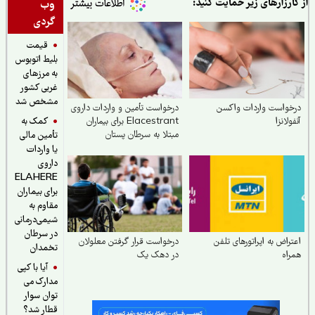
ارزارهای زیر حمایت کنید:
وب
گردی
قیمت
بلیط اتوبوس
به مرزهای
غربی کشور
مشخص شد
خواست واردات واکسن
درخواست تأمین و واردات داروی
کمک به
ولانزا
Elacestrant برای بیماران
مبتلا به سرطان پستان
تأمین مالی
هورمون‌مثبت در ایران
یا واردات
داروی
ELAHERE
برای بیماران
مقاوم به
شیمی‌درمانی
در سرطان
راض به اپراتورهای تلفن
درخواست قرار گرفتن معلولان
تخمدان
اه
در دهک یک
آیا با کپی
مدارک می
توان سوار
قطار شد؟