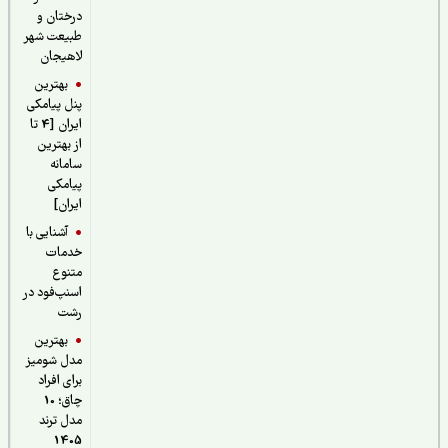
درختان و
طبیعت شهر
لاهیجان
بهترین
پنل پیامکی
ایران [4 تا
از بهترین
سامانه
پیامکی
ایران]
آشنایی با
خدمات
متنوع
اسنپ‌فود در
رشت
بهترین
مدل شومیز
برای افراد
چاق؛ 10
مدل ترند
1405