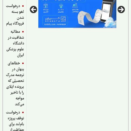
درخواست
لغو بسته
شدن
فرودگاه پیام
مطالبه
شفافیت در
دانشگاه
علوم پزشکی
ایران
خطاهای
پنهان در
ترجمه مدرک
تحصیلی که
پرونده اپلای
را با تاخیر
مواجه
می‌کند
درخواست
توقف پروژه
بام‌لند برای
حفاظت از