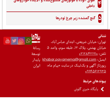
هوای آلوده با موتورهای منسوخ‌شده و آلاینده خودروهای
4
داخلی
5
گنجِ گمشده زیر چرخ لودرها
نی
ان: خیابان شریعتی، ابتدای عباس‌آباد،
 بهشتی، پلاک ۱۲، طبقه سوم، واحد ۵
رسانۀ
ن:
۰۲۱۲۸۴۲۱۹۱۰
توسعۀ
یل:
khabar.payamema@gmail.com
پایدار
رتاژ آگهی و بک‌لینک در سایت «پیام ما»:
ایران
۰۹۹۴۵۶۱۲
ندهای مرتبط
پایگاه خبری گلونی