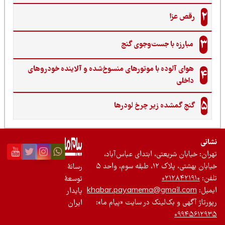
2
رقص عزا
3
مبارزه با جست‌وجوی گنج‌
هوای آلوده با موتورهای منسوخ‌شده و آلاینده خودروهای
4
داخلی
5
گنجِ گمشده زیر چرخ لودرها
نی
ان: خیابان شریعتی، ابتدای عباس‌آباد،
 بهشتی، پلاک ۱۲، طبقه سوم، واحد ۵
رسانۀ
ن:
۰۲۱۲۸۴۲۱۹۱۰
توسعۀ
یل:
khabar.payamema@gmail.com
پایدار
رتاژ آگهی و بک‌لینک در سایت «پیام ما»:
ایران
۰۹۹۴۵۶۱۲