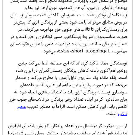
وضوع در شمال خزر، به‌ویژه در محدوده دلتای ولگا، باعث آشکارشدن
نه‌های تازه‌ای از زمین، آب‌های کم‌عمق، لجن‌زارها، نیزارها و
یستگاه‌های نوظهور شده است. هم‌زمان، کاهش شدت سرمای زمستان
ر برخی مناطق می‌تواند باعث شود بخشی از پرندگان آبزی که پیش‌تر
ای زمستان‌گذرانی تا تالاب‌های جنوبی خزر مهاجرت می‌کردند، در
ورت مناسب‌بودن شرایط زیستگاهی، مسیر کوتاه‌تری را طی کنند و در
ال خزر باقی بمانند. این پدیده در ادبیات علمی با عنوان «کوتاه‌سازی
رت» یا «short-stopping» شناخته می‌شود.
یسندگان مقاله تأکید کرده‌اند که این مطالعه ادعا نمی‌کند چنین
وندی هم‌اکنون باعث کاهش پرندگان زمستان‌گذران در ایران شده
ست. بلکه مقاله یک سناریوی قابل‌آزمون را مطرح می‌کند و هشدار
ی‌دهد که در صورت وقوع چنین جابه‌جایی‌هایی، تفسیر داده‌های
شماری زمستانه پرندگان آبزی باید با احتیاط بیشتری انجام شود. به
ان ساده‌تر، اگر در آینده تعداد برخی پرندگان در تالاب‌های جنوب خزر
اهش یابد، این کاهش ممکن است الزاماً به معنای تخریب
محلی
الاب
نباشد.
ز سوی دیگر، اگر در شمال خزر تعداد پرندگان افزایش یابد، آن افزایش
ز نباید فوراً به‌عنوان موفقیت برنامه‌های حفاظتی محلی تفسیر شود، زیرا