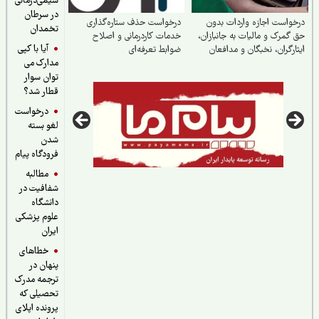
شیمی‌درمانی
در سرطان
واست اجازه واردات بدون
درخواست حذف ستاره‌گذاری
تخمدان
گمرک و مالیات به جانبازان،
خدمات کاردرمانی و اصلاح
آیا با کپی
ارگران، نخبگان و مدافعان
ضوابط تعرفه‌ای
مدارک می
ور
توان سوار
قطار شد؟
درخواست
لغو بسته
شدن
فرودگاه پیام
مطالبه
شفافیت در
دانشگاه
علوم پزشکی
ایران
خطاهای
پنهان در
ترجمه مدرک
تحصیلی که
پرونده اپلای