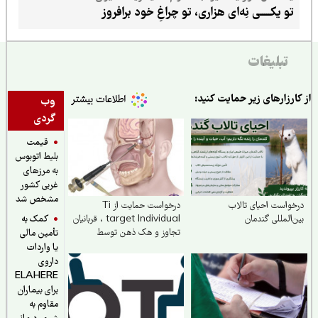
تو یکـــــی نِه‌ای هزاری، تو چراغِ خود برافروز
تبلیغات
ارزارهای زیر حمایت کنید:
وب
گردی
قیمت
بلیط اتوبوس
به مرزهای
غربی کشور
مشخص شد
واست احیای تالاب
درخواست حمایت از Ti
کمک به
‌المللی گندمان
target Individual ، قربانیان
تجاوز و هک ذهن توسط
تأمین مالی
ایمپلنت V۲K
یا واردات
داروی
ELAHERE
برای بیماران
مقاوم به