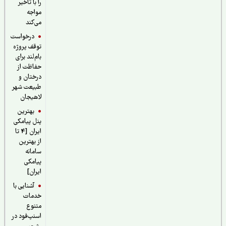
را با تاخیر
مواجه
می‌کند
درخواست
توقف پروژه
بام‌لند برای
حفاظت از
درختان و
طبیعت شهر
لاهیجان
بهترین
پنل پیامکی
ایران [4 تا
از بهترین
سامانه
پیامکی
ایران]
آشنایی با
خدمات
متنوع
اسنپ‌فود در