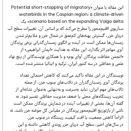
این مقاله با عنوان «Potential short-stopping of migratory
waterbirds in the Caspian region: a climate-drive
scenario based on the expanding Volga delta» یک
ناریوی اقلیم‌محور را مطرح می‌کند که بر اساس آن، تغییرات سطح آب
ریای خزر، گسترش پهنه‌های کم‌عمق در شمال خزر و ملایم‌تر شدن
مستان‌ها ممکن است در آینده بر الگوی زمستان‌گذرانی برخی پرندگان
زی مهاجر اثر بگذارد. این مقاله به هدایت «ایمان ابراهیمی» از
انجمن حفاظت پرندگان آوای بوم» و با همکاری نویسندگانی از پنج نهاد
می و حفاظتی در سه کشور ایران، ترکیه و ایتالیا منتشر شده است.
ویسندگان در این مقاله تأکید می‌کنند که کاهش احتمالی تعداد
رندگان آبزی زمستان‌گذران در تالاب‌های جنوب خزر، از جمله
لاب‌های مهم ایران، نباید به‌سرعت و به‌تنهایی به‌عنوان نشانه‌ای از
خریب زیستگاه‌های محلی یا ضعف مدیریت حفاظتی تفسیر شود. به
فته آن‌ها، بخشی از تغییرات آینده در شمارش پرندگان ممکن است
شی از بازتوزیع اقلیم‌محور پرندگان در مقیاس کل حوضه خزر باشد، نه
لزاماً کاهش جمعیت یا افت کیفیت زیستگاه در جنوب خزر.
ر سال‌های اخیر، سطح آب دریای خزر روندی کاهشی داشته و این