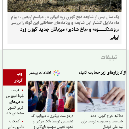
یک سال پس از شایعه ذبح گوزن زرد ایرانی در مراسم اربعین، «پیام
ما» دلایل انتشار این شایعه و برنامه‌های حفاظتی این گونه را بررسی
می‌کند
«روشنکــــــــوه» و «باغ شادی» میزبانان جدید گوزن زرد
ایرانی
تبلیغات
ارزارهای زیر حمایت کنید:
وب
گردی
قیمت
بلیط اتوبوس
به مرزهای
غربی کشور
مشخص شد
لبه خرج کردن، عدم
درخواست پیگیری تاخیرتایید کد
کمک به
است و مدیریت درست برای
تخصیص توسط بانک مرکزی و
 ملی فوتبال
نحوه تعیین سهمیه بازرگانی و
تأمین مالی