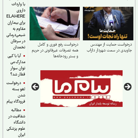
تولیدکنندگان
یا واردات
داروی
ELAHERE
برای بیماران
مقاوم به
شیمی‌درمانی
در سرطان
خواست حمایت از مهندس
درخواست رفع فوری و کامل
تخمدان
یدی در سمت شهردار داراب
همه تصرفات غیرقانونی در حریم
آیا با کپی
و بستر رودخانه‌ها
مدارک می
توان سوار
قطار شد؟
درخواست
لغو بسته
شدن
فرودگاه پیام
مطالبه
شفافیت در
دانشگاه
علوم پزشکی
ایران