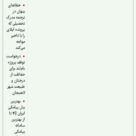
خطاهای
پنهان در
ترجمه مدرک
تحصیلی که
پرونده اپلای
را با تاخیر
مواجه
می‌کند
درخواست
توقف پروژه
بام‌لند برای
حفاظت از
درختان و
طبیعت شهر
لاهیجان
بهترین
پنل پیامکی
ایران [4 تا
از بهترین
سامانه
پیامکی