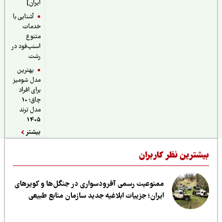
ایران]
آشنایی با
خدمات
متنوع
اسنپ‌فود در
رشت
بهترین
مدل شومیز
برای افراد
چاق؛ 10
مدل ترند
1405
بیشتر
یشترین نظر کاربران
ممنوعیت رسمی آفرودسواری در جنگل‌ها و کویرهای
ایران؛ جزییات ابلاغیه جدید سازمان منابع طبیعی