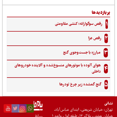
ربازدیدها
1
رقص سوگوارانه؛ کنشی مقاومتی
2
رقص عزا
3
مبارزه با جست‌وجوی گنج‌
هوای آلوده با موتورهای منسوخ‌شده و آلاینده خودروهای
4
داخلی
5
گنجِ گمشده زیر چرخ لودرها
نی
ان: خیابان شریعتی، ابتدای عباس‌آباد،
 بهشتی، پلاک ۱۲، طبقه اول، واحد ۱
رسانۀ