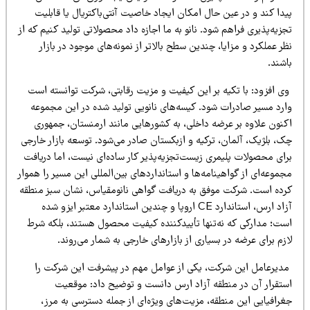
دا کند و در عین حال امکان ایجاد خاصیت آنتی‌باکتریال یا قابلیت
زیه‌پذیری فراهم شود. نانو به ما اجازه داد محصولاتی تولید کنیم که از
ر عملکرد و مزایا، چندین سطح بالاتر از نمونه‌های موجود در بازار
شند.
ی افزود: با تکیه بر این کیفیت و مزیت رقابتی، شرکت توانسته است
ارد مسیر صادرات شود. کیسه‌های نانویی تولید شده در این مجموعه
کنون علاوه بر عرضه داخلی، به کشورهایی مانند ارمنستان، جمهوری
ک، بلژیک، آلمان، ترکیه و ازبکستان صادر می‌شود. توسعه بازار خارجی
رای محصولات پلیمری زیست‌تجزیه‌پذیر کار ساده‌ای نیست، اما دریافت
موعه‌ای از گواهینامه‌ها و استانداردهای بین‌المللی این مسیر را هموار
رده است. شرکت موفق به دریافت گواهی نانومقیاس، نشان سبز منطقه
آزاد ارس، استاندارد CE اروپا و چندین استاندارد معتبر ایزو شده
ست؛ مدارکی که نه‌تنها تأییدکننده کیفیت محصول هستند، بلکه شرط
زم برای عرضه در بسیاری از بازارهای خارجی به شمار می‌روند.
دیرعامل این شرکت، یکی از عوامل مهم در پیشرفت این شرکت را
ستقرار آن در منطقه آزاد ارس دانست و توضیح داد: موقعیت
غرافیایی این منطقه، مزیت‌های ویژه‌ای از جمله دسترسی به مرز،