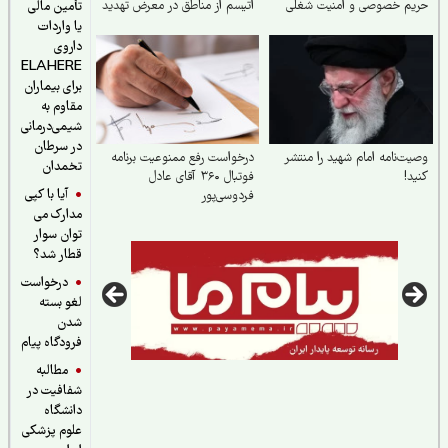
یم خصوصی و امنیت شغلی
اتیسم از مناطق در معرض تهدید
تأمین مالی
ا در سامانهٔ شفافیت
یا واردات
داروی
ELAHERE
برای بیماران
مقاوم به
شیمی‌درمانی
در سرطان
ت‌نامه امام شهید را منتشر
درخواست رفع ممنوعیت برنامه
تخمدان
د!
فوتبال ۳۶۰ آقای عادل
آیا با کپی
فردوسی‌پور
مدارک می
توان سوار
قطار شد؟
درخواست
لغو بسته
شدن
فرودگاه پیام
مطالبه
شفافیت در
دانشگاه
علوم پزشکی