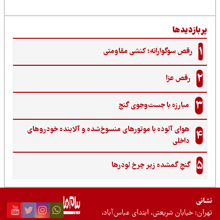
ربازدیدها
1
رقص سوگوارانه؛ کنشی مقاومتی
2
رقص عزا
3
مبارزه با جست‌وجوی گنج‌
هوای آلوده با موتورهای منسوخ‌شده و آلاینده خودروهای
4
داخلی
5
گنجِ گمشده زیر چرخ لودرها
نی
ان: خیابان شریعتی، ابتدای عباس‌آباد،