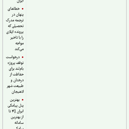
ایران
خطاهای
پنهان در
ترجمه مدرک
تحصیلی که
پرونده اپلای
را با تاخیر
مواجه
می‌کند
درخواست
توقف پروژه
بام‌لند برای
حفاظت از
درختان و
طبیعت شهر
لاهیجان
بهترین
پنل پیامکی
ایران [4 تا
از بهترین
سامانه
پیامکی