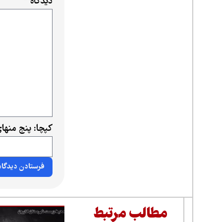
دیدگاه
*
کپچا: پنج منه
مطالب مرتبط