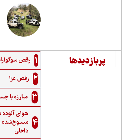
1
پربازدیدها
رقص سوگواران
2
رقص عزا
3
مبارزه با جس
هوای آلوده ب
4
منسوخ‌شده و
داخلی