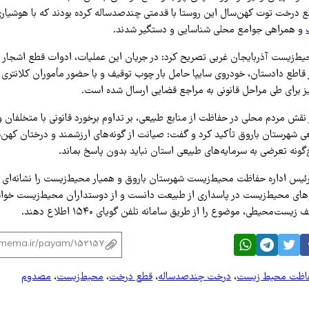
قطع درخت توت کهن‌سال این روستا با قدمتی چندصدساله کرده بودند که با هوشیار
و همراهی جوامع محلی شناسایی و دستگیر شدند.
‌زیست آذربایجان غربی تصریح کرد: در جریان این عملیات، ادوات قطع اشجار 
یز برای طی مراحل قانونی به مراجع قضایی ارسال شده است.
 نقش مردم محلی در حفاظت از منابع طبیعی، بر تداوم برخورد قانونی با متخلفان و
عی شهرستان باروق تأکید کرد و گفت: صیانت از گونه‌های ارزشمند و درختان کهن‌س
ونه تعرضی به سرمایه‌های طبیعی استان نباید بدون پاسخ بماند.
س اداره حفاظت محیط‌زیست شهرستان باروق و همیار محیط‌زیست را نشانه‌ای از
وهای محیط‌زیست در پاسداری از طبیعت دانست و از دوستداران محیط‌زیست خو
ت‌محیطی، موضوع را از طریق سامانه تلفن گویای ۱۵۴۰ اطلاع دهند.
فاظت محیط زیست
،
درخت چندصدساله
،
قطع درخت
،
محیط‌زیست
،
مصدوم