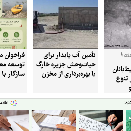
تأمین آب پایدار برای
فراخوان مل
ون با
حیات‌وحش جزیره خارگ
توسعه مع
‌بانان
با بهره‌برداری از مخزن
سازگار با 
 تنوع
۲۰ هزار لیتری
در استان 
نید: