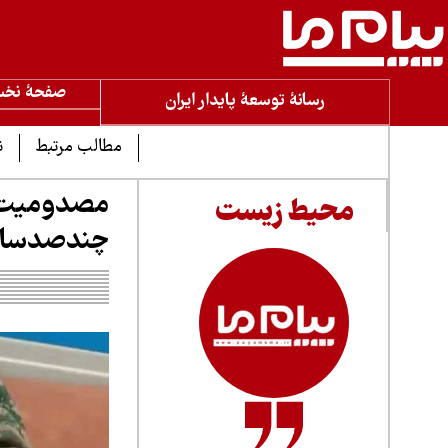
صفحۀ نخ
رسانۀ توسعۀ پایدار ایران
مطالب مرتبط
ن
مصدومیت ر
محیط زیست
چندصدسال