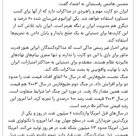
حسن هاشمی رفسنجانی به اعتماد گفت:
یران دو کارت مهم و راهبردی در مذاکرات دارد که از آنها برای کسب
دستاورد استفاده خواهد شد. یکی اورانیوم غنی‌سازی شده 60 درصد و
یگری هم مدیریت ایران بر تنگه هرمز است. ایران باید تلاش کند از
ن کارت‌ها برای دستیابی به یک صلح پایدار و پایان دادن به تحریم‌ها
تفاده کند.
رخی اخبار غیر رسمی حاکی است که مذاکره‌کنندگان ایرانی هنوز قدرت
نور برای بازی با این دو کارت را ندارند و تنها مجری پیام‌های نهادهای
لیرتبه نظام هستند. معتقدم برای دستیابی به حداکثر امتیازات، ایران
ید با نهایت واقع‌بینی به بحث مذاکرات نگاه کند.
جنگ نخست خلیج‌فارس که در سال 90 اتفاق افتاد، قیمت نفت را حدود
دو برابر افزایش داد. در جنگ دوم خلیج‌فارس در سال 2003 هم قیمت
فت همین مقدار بالا رفت. در مورد این جنگ اما شرایط متفاوت است.
در سال 2003 قیمت نفت رشد 100 درصدی را تجربه کرد، اما امروز این
د قیمتی حداکثر 50 درصد است.
در سال‌های قبل امریکا واردکننده 6 میلیون نفت در روز و یکی از
زرگ‌ترین خریداران نفت در سطح جهان بود. اما امروزه با تکنولوژی نفت
شیل، امریکا حدود 13 میلیون بشکه نفت در هر روز تولید می‌کند. امریکا
مچنین ذیل صادرکنندگان نفت قرار دارد. توجه داشته باشید نفت شیل