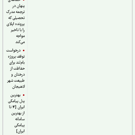
خطاهای
پنهان در
ترجمه مدرک
تحصیلی که
پرونده اپلای
را با تاخیر
مواجه
می‌کند
درخواست
توقف پروژه
بام‌لند برای
حفاظت از
درختان و
طبیعت شهر
لاهیجان
بهترین
پنل پیامکی
ایران [4 تا
از بهترین
سامانه
پیامکی
ایران]