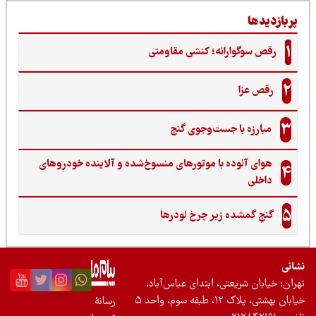
ربازدیدها
1
رقص سوگوارانه؛ کنشی مقاومتی
2
رقص عزا
3
مبارزه با جست‌وجوی گنج‌
هوای آلوده با موتورهای منسوخ‌شده و آلاینده خودروهای
4
داخلی
5
گنجِ گمشده زیر چرخ لودرها
نی
ان: خیابان شریعتی، ابتدای عباس‌آباد،
 بهشتی، پلاک ۱۲، طبقه سوم، واحد ۵
رسانۀ