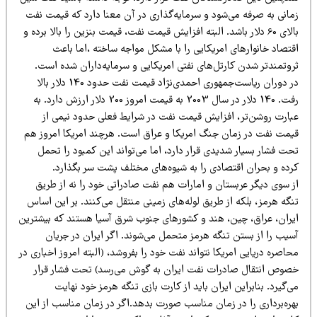
مانی به صرفه می‌شود و سرمایه‌گذاری در آن معنا دارد که قیمت نفت
بالای 60 دلار باشد. البته افزایش قیمت نفت، قیمت بنزین را بالا برده و
قتصاد خانوارهای امریکایی را با مشکل مواجه ساخته ،اما باعث
روتمندتر شدن کارتل‌های نفتی امریکایی و سرمایه‌داران شده است.
در دوران ریاست‌جمهوری احمدی‌نژاد قیمت نفت حدود 140 دلار بالا
رفت. 140 دلار در سال 2003 به قیمت امروز 200 دلار ارزش دارد. به
بارت روشن‌تر، افزایش قیمت نفت در شرایط فعلی حدود نیمی از
یمت نفت در زمان جنگ امریکا و عراق است. هرچند امریکا امروز هم
ت فشار بسیار شدیدی قرار دارد، اما می‌تواند این کمبود را تحمل
رده و بحران اقتصادی را به شیوه‌های مختلف پشت سر بگذارد.
ز سوی دیگر عربستان و امارات هم نفت صادراتی خود را نه از طریق
گه هرمز، بلکه از طریق لوله‌های زمینی منتقل می‌کنند. بر این اساس
یران، عراق، چین، هند و کشورهای جنوب شرق آسیا هستند که بیشترین
سیب را از بستن تنگه هرمز متحمل می‌شوند. اگر ایران در جریان
اصره دریایی امریکا نتواند نفت خود را بفروشد، (البته امروز اخباری در
صوص انتقال صادرات نفت ایران به گوش می‌رسد) تحت فشار قرار
‌گیرد. بنابراین ایران باید از کارت بازی تنگه هرمز خود نهایت
هره‌برداری را در زمان مناسب صورت بدهد.اگر در زمان مناسب از این