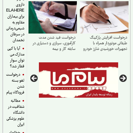
داروی
ELAHERE
برای بیماران
مقاوم به
شیمی‌درمانی
در سرطان
واست افزایش پارکینگ
درخواست قید شدن مدت
تخمدان
اتی موتوردار همراه با
کارآموزی، سربازی و دستیاری در
آیا با کپی
یزات خورشیدی شارژ خودرو
سابقه کار و بیمه
مدارک می
وتور برقی
توان سوار
قطار شد؟
درخواست
لغو بسته
شدن
فرودگاه پیام
مطالبه
شفافیت در
دانشگاه
علوم پزشکی
ایران