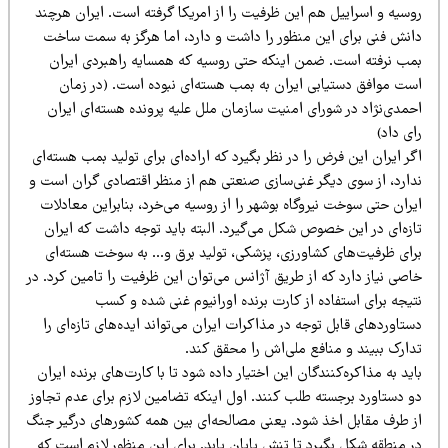
وسیه و اسراییل هم این ظرفیت را از امریکا گرفته است. ایران هرچند
انش فنی برای این منظور را داشت و دارد، اما هرگز به سمت ساخت
مب نرفته است. ضمن اینکه حتی روسیه که همسایه راهبردی ایران
ست موافق دستیابی ایران به بمب هسته‌ای نبوده است. (در زمان
حمدی‌نژاد در شورای امنیت سازمان ملل علیه پرونده هسته‌ای ایران
ی داد)
ر ایران این فرض را در نظر بگیرد که اراده‌ای برای تولید بمب هسته‌ای
دارد، از سوی دیگر غنی‌سازی صنعتی هم از منظر اقتصادی گران است و
ران حتی سوخت نیروگاه بوشهر را از روسیه می‌خرد، بنابراین معادلات
ازه‌ای در این خصوص شکل می‌گیرد. البته باید توجه داشت که ایران
رای ظرفیت‌های کشاورزی، پزشکی، تولید برق و… به سوخت هسته‌ای
صی نیاز دارد که از طریق آژانس می‌توان این ظرفیت را تامین کرد. در
یجه برای استفاده از کارت برنده اورانیوم غنی شده و کسب
تاوردهای قابل توجه در مذاکرات ایران می‌تواند ایده‌های تازه‌ای را
دارک ببیند و منافع ملی‌اش را محقق کند.
ید به مذاکره‌کنندگان این اختیار داده شود تا با کارت‌های برنده ایران
و دستاورد برجسته طلب کنند. اول اینکه تضامین لازم برای عدم تجاوز
ز طرف مقابل اخذ شود. یعنی مصالحه‌ای بین همه کشورهای درگیر جنگ
ر منطقه شکل بگیرد تا تنش پایان یابد. برای این منظور لازم است که