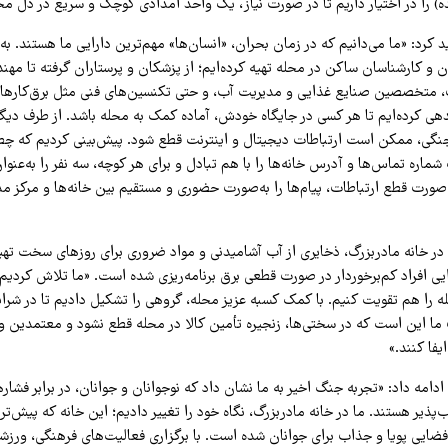
ه) را در اختیار داریم تا در صورت نیاز، یک واحد امدادی کوچک و سریع در دل مح
 کرد: «ما می‌دانیم که در زمان بحران، «انسان‌ها» مهم‌ترین دارایی ما هستند. به
و کارشناسان ساکن در محله تهیه کرده‌ایم؛ از پزشکان و پرستاران گرفته تا مهن
 متخصصین صنایع غذایی و مدیریت آب، و حتی تکنسین‌های فنی مثل برق‌کارها و 
دهی کرده‌ایم تا هر کسی در جایگاه خودش، آماده کمک به محله باشد. از طرف دیگر
جنگی، ممکن است ارتباطات دیجیتال و اینترنت قطع شود. پیش‌بینی کردیم که چطور
اره تماس‌ها و آدرس خانه‌ها را با هم تبادل و برای هر کوچه، سه نفر را به‌عنوا
 صورت قطع ارتباطات، پیام‌ها را به‌صورت حضوری و مستقیم بین خانه‌ها و مرکز م
 در خانه مادر‌بزرگ، ذخایری از آب آشامیدنی و مواد ضروری برای روزهای سخت تهی
یی افراد کم‌برخوردار در صورت قطعی برق برنامه‌ریزی شده است. «ما تلاش کردیم 
 را هم تقویت کنیم. با کمک کسبه عزیز محله، گروهی را تشکیل دادیم تا در شرای
ا این است که در سختی‌ها، زنجیره تأمین کالا در محله قطع نشود و معتمدین و
یفا کنند.»
دامه داد: «تجربه جنگ اخیر به ما نشان داد که نوجوانان و جوانان، در برابر فشاره
پذیر هستند. ما در خانه مادر‌بزرگ، نگاه خود را تغییر دادیم؛ این خانه که پیش‌تر ب
 فضایی پویا و جذاب برای جوانان شده است. با برگزاری فعالیت‌های فرهنگی، ورز