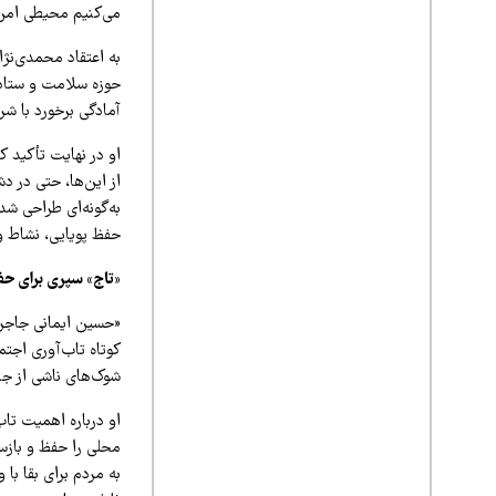
می‌کنیم محیطی امن
به اعتقاد محمدی‌نژا
حوزه سلامت و ستاد 
آمادگی برخورد با شر
او در نهایت تأکید 
از این‌ها، حتی در د
به‌گونه‌ای طراحی شد
حفظ پویایی، نشاط و 
«تاج» سپری برای ح
«حسین ایمانی جاجرم
کوتاه تاب‌آوری اجتم
شوک‌های ناشی از جن
او درباره اهمیت تا
محلی را حفظ و بازس
به مردم برای بقا ب