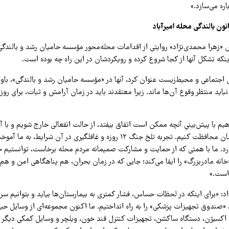
اره می‌سازد.»
انون بالندگی محله امیرآباد
 «زهرا محمدی‌نژاد» روایتی از اقدامات محله‌محور مؤسسه حامیان رشد و بالندگی 
نکه تشکل آنها از کجا شروع کرده و رویکردشان در این راه چه بوده است.
 اجتماعی و محیط‌زیست عنوان کرد، آنها در «مؤسسه حامیان رشد و بالندگی»، باور 
 نباید منتظر وقوع آن‌ها ماند. زیرا معتقدند باید در زمان آرامش و ثبات، برای 
یم با پیش‌بینیِ آنچه ممکن است اتفاق بیفتد، از حالت انفعالی خارج شویم و با آم
همسایگان و محله‌مان محافظت کنیم. تجربه تلخ جنگ ۱۲ روزه و غافلگیری در آن شر
ارد. ما با همتی که از حمایت و مشارکت صمیمانه مردم محله برخاست، توانستیم خان
انه مادر‌بزرگ» را ایفا می‌کند؛ جایی که در زمان بحران، هم پناهگاهی امن و هم
است.»
د: «برای اینکه در لحظات حساس، فشار کمتری به بیمارستان‌ها بیاید و بتوانیم سر
 «صندوق تجهیزات پزشکی» را به راه انداختیم. ما اکنون مجموعه‌ای از وسایل حی
اکسیژن، دستگاه ساکشن، تجهیزات کنترل قند خون، ویلچر و وسایل کمکی دیگر (