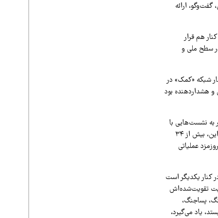
گفت‌وگو، ارائه
نار هم قرار
در سطح ملی و
ار شبکه «کمک» در
د بیش از ۳۴۰ محتوای علمی، آموزشی و هشداردهنده بود
به نشست‌هایی با
عالی‌ترین مقامات کشور شد و در نهایت به مشارکت این شبکه در سیاست‌گذاری‌ها انجامید. افزون بر این، بیش از ۳۴
وزمزد عملیاتی
زمان مردم‌نهاد در کنار یکدیگر است
فیت تقویت‌شده‌اش
نگ، پساجنگ،
د، یاد می‌گیرد،