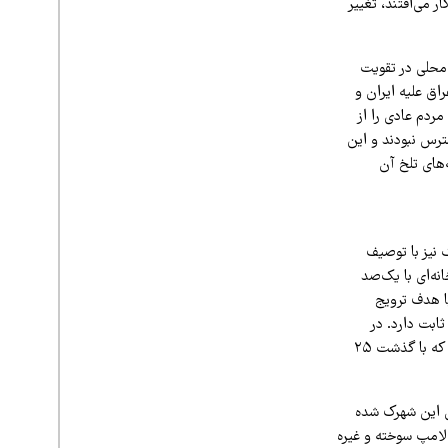
 می‌افتند، تغییر
محلی در تقویت
ق علیه ایران و
مردم عادی را از
ترس نبودند و این
‌های تلخ آن
نیز با توصیف
ازی کتابخانه‌ای با یک‌صد
 بین جمعیت یک هزار و پانصدنفری بلوک یاد شده گفت؛ از کتابخانه‌ای که در سال ۱۳۸۰ با هدف ترویج
ی شد و حالا افزون بر ۱۰ هزار جلد کتاب با ۱۵۰ نفر عضو ثابت دارد. در
محفل کتاب‌خوان‌های شهرک اکباتان محتوای کتاب‌ها به بوته نقد و بررسی گذاشته می‌شود و کتابخانه که با گذشت ۲۵
ساکنان این شهرک شده
 لامپ سوخته و غیره