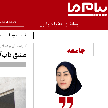
صفحۀ نخ
رسانۀ توسعۀ پایدار ایران
مطالب مرتبط
ن
کارشناسان و فعالان
جامعه
مشق تاب‌آو