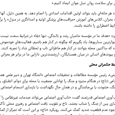
 برای سلامت روان نسل جوان ایجاد کنیم.»
د هر خانه‌ای باید بتواند اولین اقدامات امدادی را انجام دهد. به همین دلیل، آنه
بحران، کلاس‌های آموزش «مراقبت‌های پزشکی اولیه و امدادگری در منزل» را برگزا
ایط اضطراری را داشته باشند.
کرد: «هدف ما در مؤسسه حامیان رشد و بالندگی، تنها «بقا» در شرایط سخت نیست. 
شوارترین سناریوها، یاد بگیریم که چگونه در کنار هم باشیم. فعالیت‌های خودجوش 
ه که ساکنین محله بتوانند در کنار هم خاطراتی ناب و لحظاتی شاد را تجربه کنند. م
پیوندهای انسانی در میان همسایگان، ارزشمندترین دارایی ما در برابر هر بحرانی
فظ حکمرانی محلی
ی»، رئیس مؤسسه مطالعات و تحقیقات اجتماعی دانشگاه تهران و دبیر علمی هما
اعی (تاج) در هنگام ستیزه و جنگ را توانایی جمعیت یا محله برای دوام، انطباق، و 
گ، خشونت یا بی‌جاشدگی و در همان حال نگهداشت یا بازسازی انسجام اجتماعی 
ب‌آوری اجتماعی قدرتمند گفت: «تاب‌آوری اجتماعی می‌تواند صدمات غیرنظامی را 
ازی پس از جنگ را شتاب بخشد. تاج بر تقویت بافت اجتماعی و رهبری محلی تأکید
ا وجود عدم قطعیت شدید کمک می‌کنند. رویکرد «تاج» بر این است که تمرکز از کمک