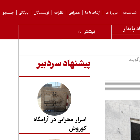
شناسنامه
دربارهٔ ما
ارتباط با ما
همراهی
نظرات
نویسندگان
بایگانی
جستجو
د پایدار
بیشتر
گویند
پیشنهاد سردبیر
اسرار محرابی در آرامگاه
کوروش