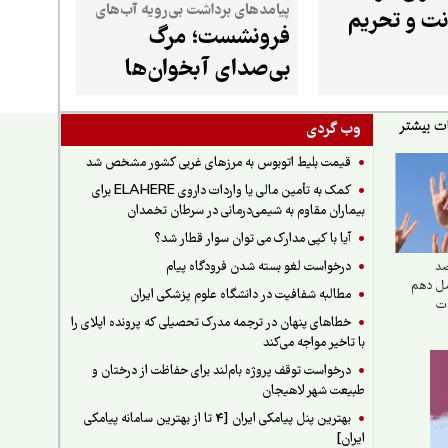
پیامدهای برداشت بی‌رویه آب‌های
نت و تحریم
فرونشست؛ مرگ
زیرزمینی می‌گوید
بی‌صدای آبخوان‌ها
وب گردی
قیمت بلیط اتوبوس به مرزهای غربی کشور مشخص شد
کمک به تأمین مالی یا واردات داروی ELAHERE برای
بیماران مقاوم به شیمی‌درمانی در سرطان تخمدان
آیا با کپی مدارک می توان سوار قطار شد؟
درخواست لغو بسته شدن فرودگاه پیام
صد
صل دهم
مطالبه شفافیت در دانشگاه علوم پزشکی ایران
ات
خطاهای پنهان در ترجمه مدرک تحصیلی که پرونده اپلای را
با تاخیر مواجه می‌کند
درخواست توقف پروژه بام‌لند برای حفاظت از درختان و
طبیعت شهر لاهیجان
بهترین پنل پیامکی ایران [4 تا از بهترین سامانه پیامکی
ایران]