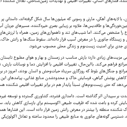
ننده، فشارهای انسانی، تغییرات اقلیمی و تهدیدات زمین‌شناختی، تعادل شکننده ای
ا لایه‌های آهکی، مارنی و رسوبی که میلیون‌ها سال شکل‌ گرفته‌اند، داستانی پر رمز
‌خوردگی‌ها و طاقدیس‌ها، علاوه بر زیبایی بصری خیره‌کننده، مسیرهای جریان آ
 را مشخص می‌کنند. اما شیب‌های تند و ناهمواری‌های زمین، همراه با لرزش‌ها
 زیستگاه جانوری را در معرض آسیب قرار داده‌اند. سقوط سنگ‌ها و رانش خاک، 
دی جدی برای امنیت زیست‌بوم و زندگی محلی محسوب می‌شود.
می مزیت‌های زیادی دارد؛ بارش مناسب در زمستان و بهار و هوای مطبوع تابستا
راتع فراهم می‌کند. بااین‌حال، تغییرات اقلیمی با افزایش دما و نوسانات بارش، 
 مراتع و جنگل‌های بلوط که روزگاری سرپناه حیات‌وحش و انسان بودند، امروز در 
. کاهش پوشش گیاهی، فرسایش خاک و محدودشدن منابع غذایی، پیامدهای این تغ
دهد که حتی زیست‌بوم‌های نسبتاً پایدار هم در برابر تغییرات اقلیمی شکننده هست
‌شدت بر سپیدان اثر گذاشته است. دامداری فشرده، کشاورزی گسترده و توسعه غیرم
سایش کرده و باعث شده که ظرفیت طبیعی اکوسیستم برای بازسازی کاهش یابد. س
 شکننده منطقه را بیشتر در معرض رانش زمین قرار داده است. این فشارها همچ
، دسترسی گونه‌های جانوری به منابع طبیعی را محدود ساخته و تعادل اکولوژیکی م