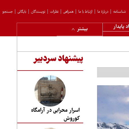
شناسنامه
دربارهٔ ما
ارتباط با ما
همراهی
نظرات
نویسندگان
بایگانی
جستجو
د پایدار
بیشتر
پیشنهاد سردبیر
اسرار محرابی در آرامگاه
کوروش