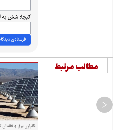
کپچا: شش به ا
مطالب مرتبط
ناترازی برق و فقدان 