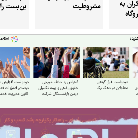
ان به
مشروطیت
بن‌بست را
وگاه
نید:
درخواست قرار گرفتن
اعتراض به حذف تدریجی
درخواست افزایش 
ی
معلولان در دهک یک
حقوق رفاهی و بیمه تکمیلی
درصدی امتیازات ف
ت
درمان بازنشستگان شرکت
قانون مدیریت خدم
مخابرات ایران
کشوری