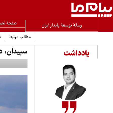
صفحۀ نخ
رسانۀ توسعۀ پایدار ایران
مطالب مرتبط
ن
سپیدان، دا
یادداشت