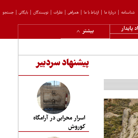
شناسنامه
دربارهٔ ما
ارتباط با ما
همراهی
نظرات
نویسندگان
بایگانی
جستجو
د پایدار
بیشتر
پیشنهاد سردبیر
اسرار محرابی در آرامگاه
کوروش