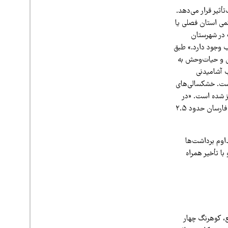
ثیر قرار می‌دهد.
می استان فصلی یا
 در شهرستان
ب وجود دارد.» طبق
ن و حیات‌وحش به
ب آشامیدنی
ست. خشکسالی‌های
 شده است. «در
سال آبی گذشته، آبخوان خانمیرزا پنج متر افت سطح ایستابی، شهرکرد ۱.۵ متر و دشت‌های جونقان و فارسان حدود ۲.۵
اوم برداشت‌ها
ا تأخیر همراه
دنبال این وضع، کوهرنگ چهار