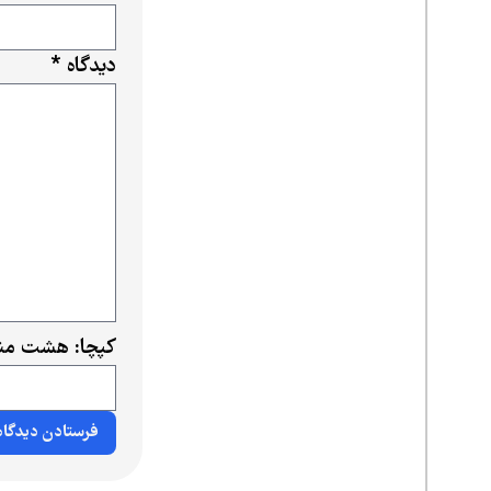
دیدگاه
*
کپچا: هشت منه