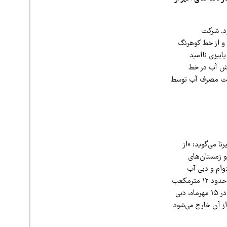
ود. شرکت
 و از خط کوهرنگ
پاییزی ناامید
هش آب در خط
عیت مصرف آب توسط
ا می‌گوید: «از
و زمستان‌های
وام و دبی آب
چشمه کوهرنگ به‌شدت وابسته به ذخایر برف ارتفاعات زردکوه است. چشمه کوهرنگ در ابتدای امسال حدود ۱۲ مترمکعب
بر ثانیه آبدهی داشت، اما روند کاهش جریان آن به‌صورت پیوسته ادامه یافت و در آخرین اندازه‌گیری در ۱۵ مهرماه، دبی
که از آن خارج می‌شود