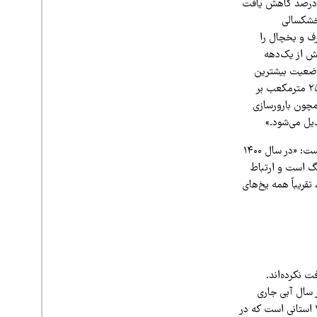
پیش چنین روزهایی را تجربه کرد. شهریور ۱۴۰۰ خبر آمد که حجم آب چشمه کوهرنگ بیش از ۵۰ درصد کاهش یافت
خشکسالی
رف و یخچال را
یش از یک‌دهه
وضعیت بیشترین
تأثیر خود را بر چشمه‌های دائمی استان برجا گذاشته است؛ به‌طوری‌که به‌تازگی دبی چشمه کوهرنگ از ۲۵ مترمکعب بر
مچون بارورسازی
یل می‌شود.»
فاطمی، کارشناس شرکت آب‌منطقه‌ای چهارمحال‌وبختیاری، درباره خشکی ۱۴۰۰ به خبرگزاری مهر گفته است: «در سال ۱۴۰۰
کوهرنگ است و ارتباط
قریباً همه یخ‌های
کشور هیچ بارشی دریافت نکرده‌اند.
د و بارندگی در سال آبی جاری
نسبت به مشابه سال گذشته به کاهش ۶۳ درصدی رسیده است. چهارمحال‌وبختیاری هم در فهرست ۲۱ استانی است که در