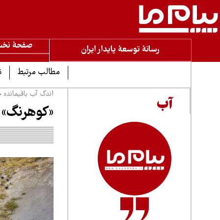
صفحۀ نخ
رسانۀ توسعۀ پایدار ایران
مطالب مرتبط
ن
اندک آب باقیمانده 
آب
«کوهرنگ» 