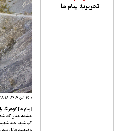
تحریریه پیام ما
۴ آبان ۱۴۰۴، ۱۸:۲۸
|پیام ما| کوهرنگ را
چشمه چنان کم شده ک
آب شرب چند شهرستا
وضعیت قابل پیش‌بین