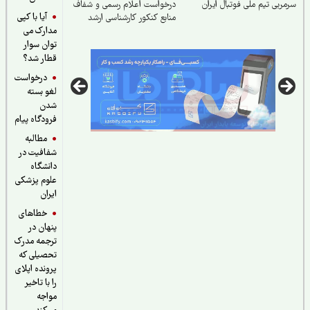
ربی تیم ملی فوتبال ایران
درخواست اعلام رسمی و شفاف
آیا با کپی
منابع کنکور کارشناسی ارشد
مدارک می
وزارت علوم
توان سوار
قطار شد؟
درخواست
لغو بسته
شدن
فرودگاه پیام
مطالبه
شفافیت در
دانشگاه
علوم پزشکی
ایران
خطاهای
پنهان در
ترجمه مدرک
تحصیلی که
پرونده اپلای
را با تاخیر
مواجه