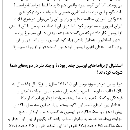
‌پرسند: آیا این کوه، نمودِ واقعی هم دارد یا فقط در اساطیر است؟
اید بگویم این توصیف اساطیری به‌خوبی با موقعیت رشته
کوه‌های
ندوکشِ امروزی مطابقت دارد و ردپای آن را می‌توان در شرق فلات
یران امروزی جست‌وجو کرد. اما در زمان انتخاب نام، من با آن قسمتی
 ابرسین کار داشتم که می‌گفت: «سَئِنه»، یعنی همان سیمرغ پرنده
هور اساطیری، به‌دلیل بلندی زیاد کوه ابرسین نمی‌تواند از روی آن
رِش کند. معنای لغوی ابرسین نیز همین است: فراتر از پرواز سیمرغ!
تقبال از برنامه‌های ابرسین چقدر بوده؟ و چند نفر در دوره‌های شما
رکت کرده‌اند؟
در ابرسین در دو حوزه نوجوانان (۱۰ تا ۱۷ سال) و بزرگسال (۱۸ سال به
لا) فعالیت داریم. ما می‌خواهیم پلی باشیم میان میراث طبیعی و
رهنگی و کمک کنیم به حفظ بیشتر میراث از طریق ایجاد ارتباط
عنادار بین اجزای تمام این اکوسیستم پویا. در این سه سال تاکنون
بیش از هزار و ۵۰۰ شاگرد در ابرسین به کسب علم و ارتقای سطح
ارت‌ پرداخته‌اند. شاید برایتان جالب باشد که بگویم از بین این هزار و
۵۰۰ شاگرد، ۶۵ درصد (۹۷۰ نفر) را تا این لحظه زنان و ۳۵ درصد (۵۳۰