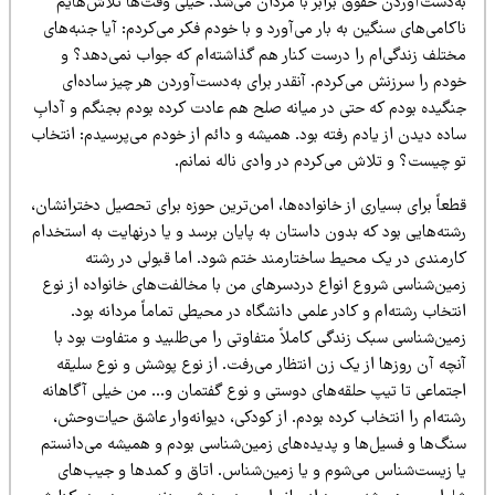
ه‌دست‌آوردن حقوق برابر با مردان می‌شد. خیلی وقت‌ها تلاش‌هایم
کامی‌های سنگین به بار می‌آورد و با خودم فکر می‌کردم: آیا جنبه‌های
ختلف زندگی‌ام را درست کنار هم گذاشته‌ام که جواب نمی‌دهد؟ و
ودم را سرزنش می‌کردم. آنقدر برای به‌دست‌آوردن هر چیز ساده‌ای
نگیده بودم که حتی در میانه صلح هم عادت کرده بودم بجنگم و آدابِ
ده دیدن از یادم رفته بود. همیشه و دائم از خودم می‌پرسیدم: انتخاب
و چیست؟ و تلاش می‌کردم در وادی ناله نمانم.
عاً برای بسیاری از خانواده‌ها، امن‌ترین حوزه
برای تحصیل دخترانشان
،
ته‌هایی بود که بدون داستان به پایان برسد و یا درنهایت به استخدام
ارمندی در یک محیط ساختارمند ختم شود. اما قبولی در رشته
مین‌شناسی شروع انواع دردسرهای من با مخالفت‌های خانواده از نوع
تخاب رشته‌ام و کادر علمی‌ دانشگاه در محیطی تماماً مردانه بود
.
مین‌شناسی
سبک زندگی کامل
اً متفاوتی را می‌طلبید و متفاوت بود با
نچه آن روزها از یک زن انتظار می‌رفت. از نوع پوشش و نوع سلیقه
جتماعی تا تیپ حلقه‌های دوستی و نوع گفتمان و… من خیلی آگاهانه
ته‌ام را انتخاب کرده بودم. از کودکی، دیوانه‌وار عاشق حیات‌وحش،
نگ‌ها و فسیل‌ها و پدیده‌های زمین‌شناسی بودم و همیشه می‌دانستم
ا زیست‌شناس می‌شوم و یا زمین‌شناس. اتاق و کمدها و جیب‌های