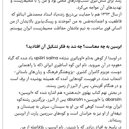
شد برای شکل‌گیری کسب‌و‌کارهای محلی بود و
من را با محیط‌زیست و
هدیدهای آن مواجه می‌کرد.
۱ هم با حمایت بی‌دریغ زنده‌یاد استاد محمدعلی اینانلو ک
ه
اطعیت و اعتمادبه‌نفس به من آموختند و ریسک‌پذیری بالایشان از من
نسانی قوی ساخت، به تیم عاشقان حفاظت محیط‌زیست ایران پیوستم.
برسین به چه معناست؟ چه شد به فکر تشکیل آن افتادید؟
در اوستا از کوهی به‌نام «اوپائیری سَئِنَه» upāiri saēna یاد شده که گیاه
هوم» در آن می
روید. نام این کوه اساطیری ایرانی (که با راهنمایی
وست عزیزم کامران کشیری -پژوهشگر فرهنگ و زبان‌های باستانی-
نتخاب شد)، در فهرست کوه‌هایی آمده که همیشه پوشیده از برف است
در هنگام آفرینش، پس از البرز از زمین رستند.
ر بخش نهم کتاب پهلوی «بُندهشن» هم اشاره شده که «ابرسین»
a یا «ابورسین» abursēn پس از البرز، بزرگترین رشته‌
کوه
یران بوده است؛ کوهی که
بن او به سیستان، سرش به چینستان
و
غه‌ای از او نیز به خراسان است و کوه
های سرزمین پارت از ابرسین
ته‌اند.
 پاسخ به افراد زیادی که با شنیدن نام ابرسین، بلافاصله از من