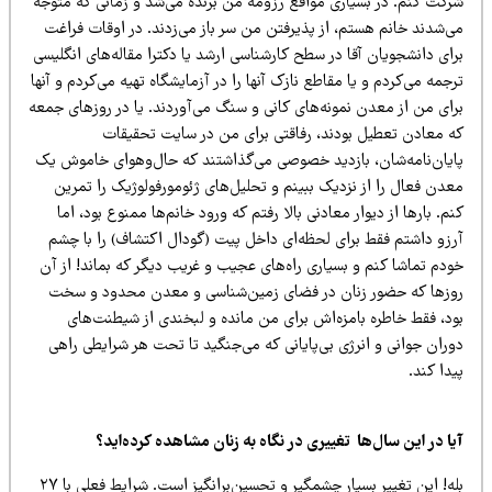
رکت کنم. در بسیاری مواقع رزومه من برنده می‌شد و زمانی که متوجه
ی‌شدند خانم هستم، از پذیرفتن من سر باز می‌زدند. در اوقات فراغت
ای دانشجویان آقا در سطح کارشناسی ارشد یا دکترا مقاله‌های انگلیسی
رجمه می‌کردم و یا
مقاطع نازک
آنها را در آزمایشگاه تهیه می‌کردم و آنها
رای من از معدن نمونه‌های کانی و سنگ می‌آوردند. یا در روزهای جمعه
ه معادن تعطیل بودند، رفاقتی برای من در سایت تحقیقات
ایان‌نامه‌شان، بازدید خصوصی می‌گذاشتند که حال‌و‌هوای خاموش یک
عدن فعال را از نزدیک ببینم و تحلیل‌های ژئومورفولوژیک را تمرین
م. بارها از دیوار معادنی بالا رفتم که ورود خانم‌ها ممنوع بود، اما
رزو داشتم فقط برای لحظه‌ای داخل پیت (گودال اکتشاف) را با چشم
ودم تماشا کنم و بسیاری راه‌های عجیب و غریب دیگر که بماند! از آن
وزها که حضور زنان در فضای زمین‌شناسی و معدن محدود و سخت
ود، فقط خاطره بامزه‌اش برای من مانده و لبخندی از شیطنت‌های
وران جوانی و انرژی بی‌پایانی که می‌جنگید تا تحت هر شرایطی راهی
دا کند.
ا در این سال‌ها تغییری در نگاه به زنان مشاهده کرده‌اید؟
بله! این تغییر بسیار چشمگیر و تحسین‌برانگیز است. شرایط فعلی با ۲۷