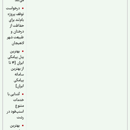
می‌کند
درخواست
توقف پروژه
بام‌لند برای
حفاظت از
درختان و
طبیعت شهر
لاهیجان
بهترین
پنل پیامکی
ایران [4 تا
از بهترین
سامانه
پیامکی
ایران]
آشنایی با
خدمات
متنوع
اسنپ‌فود در
رشت
بهترین