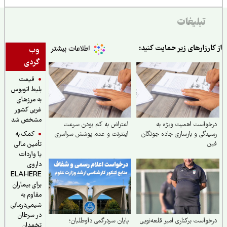
تبلیغات
ارزارهای زیر حمایت کنید:
وب
گردی
قیمت
بلیط اتوبوس
به مرزهای
غربی کشور
مشخص شد
واست اهمیت ویژه به
اعتراض به کم بودن سرعت
کمک به
دگی و بازسازی جاده جونگان
اینترنت و عدم پوشش سراسری
ن
تأمین مالی
یا واردات
داروی
ELAHERE
برای بیماران
مقاوم به
شیمی‌درمانی
در سرطان
واست برکناری امیر قلعه‌نویی
پایان سردرگمی داوطلبان؛
تخمدان