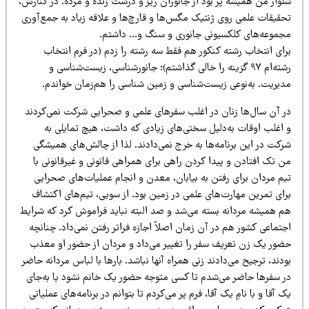
وار من همیشه پر بود از جانوران ریز و درشت زنده و مرده. در کنارش،
حقیقات علمی‌ روی ژنتیک مگس‌ها و قارچ‌ها و علاقه زیاد به جمع‌آوری
جموعه‌های کلکسیونی جانوری و سنگ و… داشتم.
رای انتخاب رشته کنکور هم فقط سه رشته را زدم
(در فرم انتخاب
ام ۹۷ گزینه را خالی گذاشتم)؛
جانورشناسی، زیست‌شناسی و
دیریت. به‌نوعی زیست‌شناسی و زمین شناسی را هم‌زمان خواندم.
ر آن سال‌ها زنان در اغلب سفرهای علمی‌ و صحرایی شرکت نمی‌کردند
 اغلب اوقات به‌دلیل سختی‌های زیادی که داشت، هیچ تمایلی به
رکت در این برنامه‌ها به خرج نمی‌دادند. لذا از چالش‌های همیشگی
 تک افتادن و پیدا کردن راهی برای همراهی قانونی و غیرقانونی با
یم مردان برای رفتن به بیابان، معدن و انجام عملیات‌های صحرایی
ای تمرین مهارت‌های علمی‌ در زمین بود. از سویی، تیم‌های اکتشاف
م همیشه مردانه بسته می‌شد و صد البته نباید فراموش کرد که شرایط
تماعی کشور هم در آن زمان‌ اصلاً اجازه فراتر رفتن نمی‌داد.
چنانچه
ضور یک زن تعریف سفر را تغییر می‌داد و مردان از حضور او معذب
دند، ترجیح
می‌دادند زنی همراه آنها نباشد. بارها با لباس مردانه حاضر
ر سفرها حاضر می‌شدم تا کسی متوجه حضور یک خانم نشود یا به‌جای
 آقا و با نامِ یک آقا، فرم پر می‌کردم تا بتوانم در برنامه‌های عملیاتی