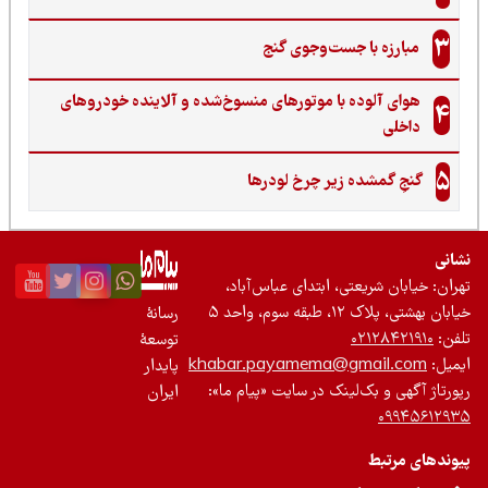
3
مبارزه با جست‌وجوی گنج‌
هوای آلوده با موتورهای منسوخ‌شده و آلاینده خودروهای
4
داخلی
5
گنجِ گمشده زیر چرخ لودرها
نی
ان: خیابان شریعتی، ابتدای عباس‌آباد،
 بهشتی، پلاک ۱۲، طبقه سوم، واحد ۵
رسانۀ
ن:
۰۲۱۲۸۴۲۱۹۱۰
توسعۀ
یل:
khabar.payamema@gmail.com
پایدار
رتاژ آگهی و بک‌لینک در سایت «پیام ما»:
ایران
۰۹۹۴۵۶۱۲
ندهای مرتبط