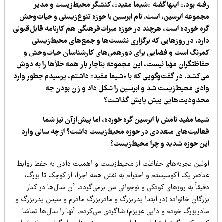
فته بود.» اینها گفته «شیما مفید»، کنشگر محیط‌زیست و مدیر
جموعه ابرسین، است. نام ابرسین با حوزه تنوع‌زیستی و حیات‌وحش
ره خورده است‌، هرچند در حوزه میراث‌فرهنگی هم کارنامه قابل‌قبولی
ارد. در روزهایی که برگزاری نشست‌‌ها و جمع‌های محیط‌‌زیستی
مرنگ است و فضایی برای دورهمی‌های کارشناسان حیات‌وحش و
فاظتگران مهیا نیست، این مجموعه بناچار بار همه خلأها را به دوش
ی‌کشد. در گفت‌وگویی که با «شیما مفید» داشتم، پرسیدم چطور وارد
ادی محیط‌زیست شد‌ و ابرسین را شکل داد و زن بودن چه
حدودیت‌هایی پیش پایش گذاشت؟
یما مفید نامش با ابرسین گره خورده، اما پیش‌ازآن نیز شما
عالیت‌های متعددی در حوزه محیط‌زیست داشت؟ از چه سالی وارد
ین حوزه شدید و چرا محیط‌زیست؟
ولین تجربه‌های حفاظت از محیط‌زیست و اهمیت دادن به حفظ روابط
ناصر یک اکوسیستم و احترام به نقش همه اجزا، از کوچک تا بزرگ،
یقاً به روزهای کودکی و نوجوانی من برمی‌گردد. آن سال‌ها در کنار
زرگان خانواده (در ابتدا پدربزرگ و مادربزرگ مادرم و سپس پدربزرگ و
دربزرگ خودم و دایی عزیزم) شاگردی می‌کردم. آنها را سال‌ها تماشا