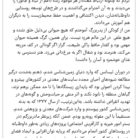
دم که چگونه ارتباط معنادار هر موجود زنده (اعم از گیاه و جانور) را
ی‌دیدند و به آن احترام می‌گذاشتند و در طرح‌های توسعه روستایی
اوطلبانه‌شان، دیدن اکتشافی و اهمیت حفظ محیط‌زیست را به دیگران
م آموزش می‌دادند.
ن از کودکی از پدربزرگ آموختم که هیچ حیوانی بی‌دلیل خلق نشده و
یچ علفی در این عالم هرزه نیست. برای همین، گرگ همیشه حیوان
می ‌بود و کفتار حافظِ پاکی طبیعت. گراز اگر گودالی در کف مزرعه
‌کند، هنرمند بود و شغال اگر به مرغ‌دانی می‌زد، هنر دسترسی به
ذای خوشمزه و آسان را داشت!
ر دوران لیسانس که وارد دنیای زمین‌شناسی شدم، ذهنم به‌شدت درگیر
طالعه شیوه‌های احیای مجدد سایت‌های معدنی در کشورهای پیشرو و
دا کردن اصولی بود که پایداری زیستگاه‌ها را تا حد ممکن برهم نزند،
اهان منطقه را نابود نکند و اثر منفی بر حیات‌وحش و گونه‌های در
تهدید انقراض نداشته باشد. به‌این‌ترتیب، از سال ۱۳۷۷ که به بدنه
مین‌شناسی کشور پیوستم و وارد شرکت‌های معدنی و پژوهشی شدم،
تقیماً با این مقوله روبه‌رو بودم. ضمن آنکه زیرنظر مادربزرگم (در
تر امور خیریه و کارآفرینی اجتماعی) پروژه‌های زیادی به‌طور داوطلبانه
 روستاهای کشور انجام می‌دادیم که برپایه توان‌افزایی و ایجاد فضای