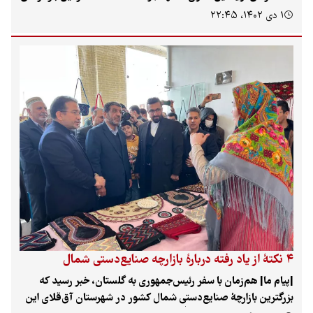
اراضی کشاورزی ایران کوچک و کوچک‌تر نیز شده است. همچنین
۱ دی ۱۴۰۲، ۲۲:۴۵
بالارفتن ارزش زمین و تمایل به تبدیل زمین کشاورزی از محل تولید
به سرمایه موجب شده است علاوه‌بر خردی و پراکندگی این زمین‌ها،
بخش وسیعی از اراضی کشاورزی در معرض تغییر کاربری‌های مجاز و
غیرمجاز قرار بگیرند. آمارنامهٔ سازمان امور اراضی در سال ۱۴۰۰ عنوان
کرد که طی سال‌های ۱۳۷۴ الی ۱۴۰۰ و با یک روند تصاعدی بالغ بر ۴۱۲
هزار و ۷۸۴ مورد مشتمل بر حدود ۷۳ هزار ۷۸۰ هکتار از اراضی دچار
تغییر کاربری غیرمجاز شدند. کارشناسان اقتصاد کشاورزی اما
معتقدند که در شرایط فعلی اقتصادی امکان تجمیع اراضی را از دولت
سلب کرده است و حالا اگر هم بخواهد این قانون را اجرا کند، گویی
باید از هفت‌خان رستم عبور کند؛ چراکه یک هکتار زمین کشاورزی اگر
تبدیل به ویلا شود، آورد مالی‌اش چندین‌ برابر کشت و زراعت خواهد
بود. همچنین، در نبود نظام تعاونی کارا، تجمیع اراضی بی‌دلیل به‌نظر
می‌رسد.
۴ نکتهٔ از یاد رفته دربارهٔ بازارچه صنایع‌دستی شمال
|پیام ما| هم‌زمان با سفر رئیس‌جمهوری به گلستان، خبر رسید که
بزرگترین بازارچهٔ صنایع‌دستی شمال کشور در شهرستان آق‌قلای این