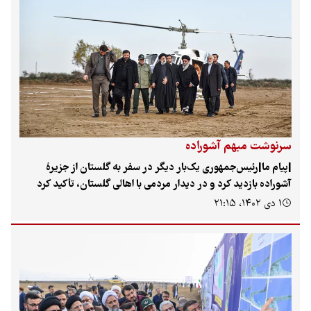
قرار نیست سازهٔ سنگینی در منطقه احداث شود. پرسش این است که
چنین طرحی می‌تواند در استانی که بیشترین گردشگر کشور را دارد،
تحول بزرگی ایجاد کند یا بازهم واگذاری انجام می‌‌شود و بعد
سرمایه‌گذار کتابچه‌ٔ طرح را کنار گذاشته و بنا به صلاحدید خود عمل
می‌کند؟
سرنوشت مبهم آشوراده
|پیام ما|رئیس‌جمهوری یک‌بار دیگر در سفر به گلستان از جزیرهٔ
آشوراده بازدید کرد و در دیدار مردمی با اهالی گلستان، تأکید کرد
طرح گردشگری در جزیره را اجرا می‌کند. رئیس‌جمهوری و مدیرانش در
۱ دی ۱۴۰۲، ۲۱:۱۵
استان گلستان درحالی بر اجرای «طرح گردشگری» در جزیره تأکید
دارند که این طرح با عنوان «طبیعت‌گردی» با رعایت الزامات کامل
محیط زیستی و بدون شب‌خوابی به تصویب رسیده بود و طبیعتاً اجرای
هر طرحی مغایر با طرح مصوب و بدون اخذ مجوزهای لازم خلاف
قانون است. حالا که دولت تصمیم گرفته فارغ از طرح مصوب قبلی،
اراده‌اش را عملی کند. اما فعالان محیط زیست مطابق با قانون