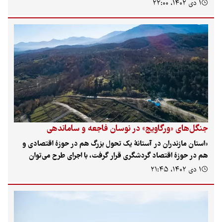
استان با حضور «سید عزت‌الله ضرغامی»، وزیر میراث‌فرهنگی،
۱ دی ۱۴۰۲، ۲۲:۰۰
گردشگری و صنایع‌دستی به بهره‌برداری رسیده است؛ بازارچه‌ای که سه
هزار و ۷۰۰ مترمربع وسعت و یک‌هزار و ۹۰۰ مترمربع زیربنا دارد و در
دو طبقه طراحی شده است تا هنرمندان صنایع‌دستی آثار خود را در
آن عرضه کنند.
جنگل‌های «ورگاویج» در نوسان فاجعه و ساماندهی
«استان مازندران در آستانهٔ یک تحول بزرگ هم در حوزهٔ اقتصادی و
هم در حوزهٔ اقتصاد گردشگری قرار گرفت، با اجرای طرح می‌توان
منطقه را از حالت بالقوهٔ کنونی به قطب بالفعل اقتصادی گردشگری
۱ دی ۱۴۰۲، ۲۱:۴۵
شمال کشور تبدیل کرد.» این نقل قولی از «مسعود یعقوبی»، شهردار
چالوس است. طرحی که از آن سخن گفته همان طرح پارک جنگلی در
عرصهٔ شش هزار هکتار از جنگل‌های منطقهٔ «ورگاویج»، «خانیکان» و
«پلهم کوتی» است. طرحی که به گفتهٔ مسئولان،‌ در حد آلاچیق است و