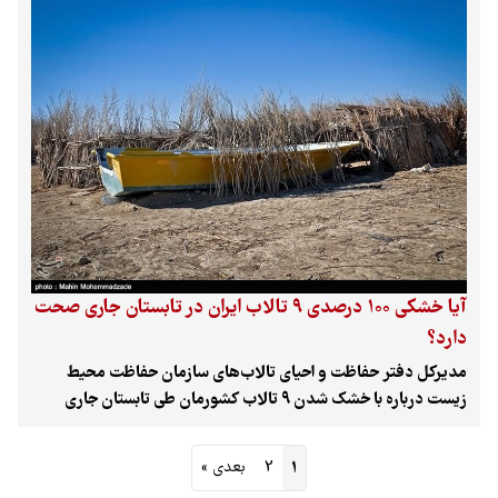
روبه‌اتمام بودن کار ساخت سد بخش آباد، مردم سیستان را
بیش‌ازپیش در تنگنای ماندن یا رفتن قرار داده است. منطقه سیستان
بی‌آبی ناشی از بند «کمال‌خان» و بی هوایی برگرفته از سد «بخش‌آباد»
را هنوز هضم نکرده است که رسانه‌ها خبر شروع مطالعات سد
جدیدی بنام سد «کج‌صمد» بر خاشرود را منتشر کرده‌اند.
آیا خشکی ۱۰۰ درصدی ۹ تالاب ایران در تابستان جاری صحت
دارد؟
مدیرکل دفتر حفاظت و احیای تالاب‌های سازمان حفاظت محیط
زیست درباره با خشک شدن ۹ تالاب کشورمان طی تابستان جاری
توضیح داد.
1
2
بعدی »