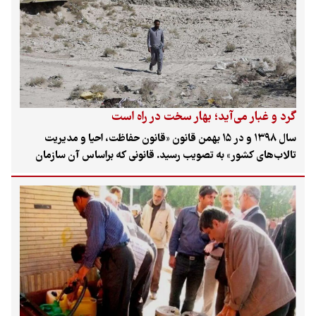
گرد و غبار می‌آید؛ بهار سخت در راه است
سال ۱۳۹۸ و در ۱۵ بهمن قانون «قانون حفاظت، احیا و مدیریت
تالاب‌های کشور» به تصویب رسید. قانونی که براساس آن سازمان
حفاظت محیط‌زیست موظف شد نیاز آبی اکولوژیکی تالاب‌ها را تعیین
کند و وزارت نیرو براساس این نیازها، آب مورد نیاز را تأمین کند. پنج
سال پس از تصویب این قانون نه‌تنها شرایط تالاب‌ها بهتر نشده بلکه
شاهد خشکیدگی بیشتر این عرصه‌ها هستیم. در گفت‌‌و‌گو با
«علی‌‌محمد طهماسبی بیرگانی»، مشاور رئیس سازمان حفاظت
محیط‌زیست و دبیر ستاد ملی سیاستگذاری و هماهنگی مدیریت
پدیده گردوغبار، از او درباره تأثیر خشکیدگی تالاب‌ها بر افزایش
وسعت کانون‌های گردو‌غبار در کشور پرسیدیم، او در این گفت‌وگو
امنیت اکولوژیک را زیربنای امنیت غذایی و... دانست و تبعات