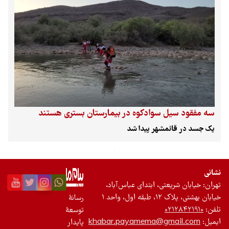
گزارش‌های جدید از کاوش‌های باستان‌شناسی در نقاط مختلف ایران
ارائه شد. یکی از مهمترین یافته‌های امسال، تدفین نوزادی از هزاره
پنجم پیش از میلاد در محوطه غرق‌شده «چپرآباد» در استان
آذربایجان‌غربی بود. در کنار این گردهمایی، نمایشگاه گزیده‌ای از
جدیدترین اکتشافات باستان‌شناسی ایران برپا شده که شامل ۲۷۳ اثر
از ۱۳ محوطه باستانی از دوره‌های مختلف است. این نمایشگاه تا پایان
فروردین ۱۴۰۴ در موزه ملی ایران قابل بازدید است. اما مهمترین
نکته در این گردهمایی سالانه، نگرانی باستان‌شناسان و پیشکسوتان
از وضعیت حاکم بر میراث فرهنگی کشور بود.
سه مفقود سیل سوادکوه در بیمارستان بستری هستند
یک جسد در قائمشهر پیدا شد
نشانی
تهران: خیابان شریعتی، ابتدای عباس‌آباد،
خیابان بهشتی، پلاک ۱۲، طبقه اول، واحد ۱
رسانۀ
تلفن:
۰۲۱۲۸۴۲۱۹۱۰
توسعۀ
ایمیل:
khabar.payamema@gmail.com
پایدار