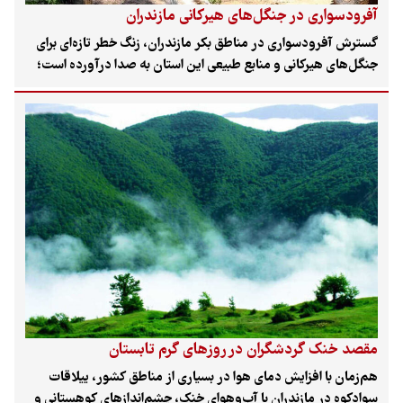
آفرودسواری در جنگل‌های هیرکانی مازندران
گسترش آفرودسواری در مناطق بکر مازندران، زنگ خطر تازه‌ای برای
جنگل‌های هیرکانی و منابع طبیعی این استان به صدا درآورده است؛
تفریحی پرهیجان که به گفته کارشناسان و مسئولان، با کوبیدگی
خاک، افزایش فرسایش، آلودگی صوتی و برهم خوردن امنیت
زیستگاه‌های حیات‌وحش همراه شده است.
مقصد خنک گردشگران در روزهای گرم تابستان
هم‌زمان با افزایش دمای هوا در بسیاری از مناطق کشور، ییلاقات
سوادکوه در مازندران با آب‌وهوای خنک، چشم‌اندازهای کوهستانی و