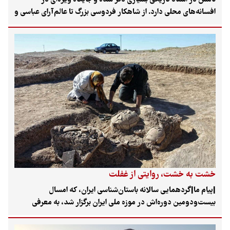
افسانه‌های محلی دارد. از شاهکار فردوسی بزرگ تا عالم‌آرای عباسی و
روزنامه خاطرات اعتمادالسلطنه به موقعیت این قلعه و همچنین
ساختار معماری قدرتمندش اشاره کرده‌اند. در عصر ما اما این قلعه
مهجوریتی عمیق را تجربه می‌کند، تا جایی که حتی یک تابلوی معرفی
هم برای آن نصب نشده است، چه رسد به اینکه پای باستان‌شناسان
برای کاوش و بیرون کشیدن رمزورازها و تاریخش به آن باز شود.
قلاع گردان (قَلی‌گِردَن) یا قلعه اولاد، در سوادکوه مازندران با
پیشینه‌ای قابل‌توجه و قصه‌های بسیار، به حال خود رها شده و فقط
گاهی حفاران غیرمجاز به آن سر می‌زنند تا زخمی جدید بر تنش نقش
بندد.
خشت به خشت، روایتی از غفلت
|پیام ما|گردهمایی سالانه باستان‌شناسی ایران، که امسال
بیست‌ودومین دوره‌اش در موزه ملی ایران برگزار شد، به معرفی
جدیدترین کشفیات باستان‌شناسی ایران اختصاص داشت. در این
گردهمایی که از پنجم اسفند آغاز و تا هفتم اسفند ادامه داشت،