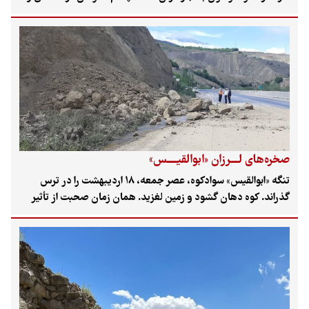
پدیده اقیانوس ابر، به یکی از مقاصد اصلی گردشگری تابستانی و
طبیعت‌گردی تبدیل شده‌اند.
صخره‌های لــــرزان «ابوالقیـــــس»
تنگه «ابوالقیس» سوادکوه، عصر جمعه، ۱۸ اردیبهشت را در ترس
گذراند. کوه دهان گشود و زمین لغزید. همان زمان صحبت از تأثیر
بارش‌ها به‌عنوان عامل زمین‌لغزش به میان آمد؛ اما فعالان
محیط‌زیست در منطقه به «پیام ما» می‌گویند که برداشت شن و
«ماسه کوهی» از جمله اصلی‌ترین عوامل این اتفاق است و این
برداشت در نزدیکی تنگه ابوالقیس هم این اواخر با جدیت در جریان
بوده. در حالی وضعیت فعلی تنگه ابوالقیس نگرانی‌ها در مازندران را
تشدید کرده که دو هفته قبل هم زمین‌لغزش دیگری در کیلومتر ۶