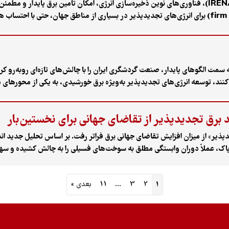
بر اساس گزارش جدید آژانس بین‌المللی انرژی‌های تجدیدپذیر (IRENA)، فناوری‌های نوین ذخیره‌سازی انرژی، امکان ت
گزارش نشان می‌دهد که «هزینه هم‌تراز شده برق پایدار» (firm LCOE) برای انرژی‌های تجدیدپذیر در بسیاری از منا
 حرکت به سمت الگوهای پایدار، صنعت گردشگری ایران را با چالش‌های تازه‌ای روبه‌ر
نند، توسعه انرژی‌های تجدیدپذیر به‌ویژه برق خورشیدی، به یکی از محورها
راث‌فرهنگی، در گفت‌وگو با «پیام ما» از اجرای پروژه «برق سبز گردشگری»، 
 گردشگری می‌گوید.
ید برق تجدیدپذیر از تقاضای جهانی برای نخستین‌بار
۸۸ تراوات‌ساعتی در تولید برق پاک، عملاً دوران وابستگی مطلق به سوخت‌های فسیلی را به چالش ک
1
2
3
…
11
بعدی »