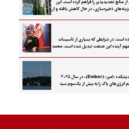
امین برق پایدار و مطمئن از منابع تجدیدپذیر را فراهم کرده است. این
طق جهان، حتی با احتساب هزینه‌های ذخیره‌سازی، در حال کاهش یافته و از
و کرده است. در شرایطی که بسیاری از تأسیسات
ی مهم آینده این صنعت تبدیل شده است. محمد
مشارکت بخش خصوصی و «ساتپا»، مدل‌های تأمین
برای نخستین‌بار در تاریخ معاصر، نرخ رشد تولید «انرژی‌های تجدیدپذیر» از میزان افزایش تقاضای جهانی برق فراتر رفت. بر اساس تحلیل جدید اندیشکده «اِمبِر» (Ember)، در سال ۲۰۲۵
شیده و سهم انرژی‌های پاک را به بیش از یک‌سوم سبد