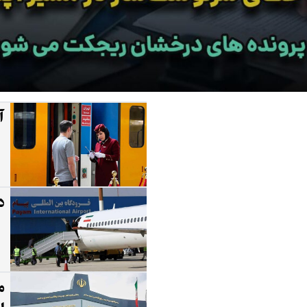
آ
د
م