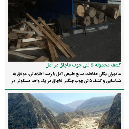
موضوعی مجزا است که باید در توافق‌های دوجانبه آینده نهایی شود.
کشف محموله ۵ تنی چوب قاچاق در آمل
مأموران یگان حفاظت منابع طبیعی آمل با رصد اطلاعاتی، موفق به
شناسایی و کشف ۵ تن چوب جنگلی قاچاق در یک واحد مسکونی در
روستایی مجاور جنگل شدند. این محموله که برای تولید غیرمجاز
زغال دپو شده بود، با حضور مأموران ضبط و متخلف به مراجع قضایی
معرفی شد.