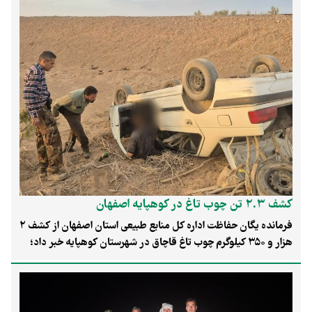
کشف ۲.۳ تن چوب تاغ در کوهپایه اصفهان
فرمانده یگان حفاظت اداره کل منابع طبیعی استان اصفهان از کشف ۲
هزار و ۳۵۰ کیلوگرم چوب تاغ قاچاق در شهرستان کوهپایه خبر داد؛
عملیاتی که طی ۲۴ ساعت گذشته انجام شد و به توقیف پنج خودرو و
دستگیری هشت متخلف انجامید.