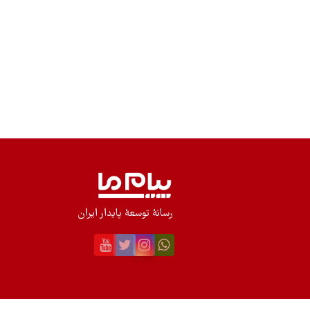
رسانۀ توسعۀ پایدار ایران