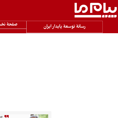
صفحۀ نخ
رسانۀ توسعۀ پایدار ایران
مج