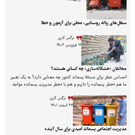
سطل­‌های زباله­ روستایی، محلی برای آزمون و خطا
نرگس آذری
۱۹ فروردین ۱۴۰۳
مخالفان «خشکاله‌سازی» چه کسانی هستند؟
احساس خطر برای مسئلهٔ پسماند کشور چه معنایی دارد؟ به یک تعبیر
ما هم «خطر پسماند» را داریم و هم با «خطر مدیریتِ پسماند» مواجه
هستیم. خطر پسماند را بیشتر می‌شناسیم، هرکجا پسماندهای عادی تا
نرگس آذری
خطرناک رها شده است، خطر در جلوی چشم ما قرار دارد، آلودگی آب و
۲۷ اسفند ۱۴۰۱
خاک و هوا قطعاً با تولید هر پسماندی انتظار می‌رود مگر آنکه تدبیری
در پیشِ رو باشد. اما خطر مدیریت پسماند چیست؟ به تناظرِ چرخه‌ٔ
تولید و دفع پسماند، چرخهٔ دیگری نیز شکل گرفته است. این چرخهٔ
فرصت‌طلبانه از تعریف پروژه‌های عمرانی و فنی به امید تخصیص بودجه
مدیریت اجتماعی پسماند امیدی برای سال آینده