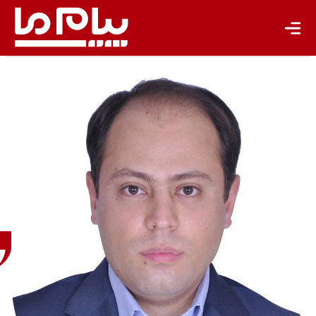
محسن
تیزهوش
منتقد
سینما