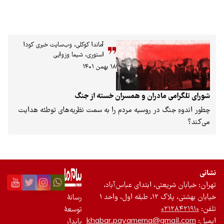
آماندا کوکلی، وب‌سایت خبری کودا
استوری، شیما وزوایی
۱۸ بهمن ۱۴۰۱
 مادران و همسران خسته از جنگ
گ در روسیه مردم را به سمت نظریه‌های توطئه هدایت
عتی، ابتدای عباس‌آباد،
واحد ۱
رسانۀ
۰
توسعۀ
khabar.payamema@gm
پایدار