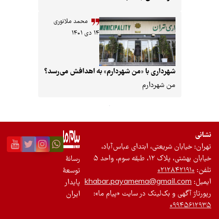
باشگاه نویسندگان
محمد ملانوری
۱۴ دی ۱۴۰۱
شهرداری با «من شهردارم» به اهدافش می‌رسد؟
من شهردارم
نشانی
تهران: خیابان شریعتی، ابتدای عباس‌آباد،
خیابان بهشتی، پلاک ۱۲، طبقه سوم، واحد ۵
رسانۀ
تلفن:
۰۲۱۲۸۴۲۱۹۱۰
توسعۀ
ایمیل:
khabar.payamema@gmail.com
پایدار
رپورتاژ آگهی و بک‌لینک در سایت «پیام ما»:
ایران
۰۹۹۴۵۶۱۲۹۳۵