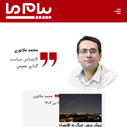
گردشگری پایدار
اقتصاد سبز
معیشت پایدار
مسئولیت اجتماعی شرکت‌ها
محمد ملانوری
کارشناس سیاست
بیشتر
گذاری عمومی
سبک زندگی
جهان پژوهش
محمد ملانوری
یادداشت
۶ تیر ۱۴۰۴
تجدیدپذیر
شوک منفی جنگ به اقتصاد
تازه‌ها