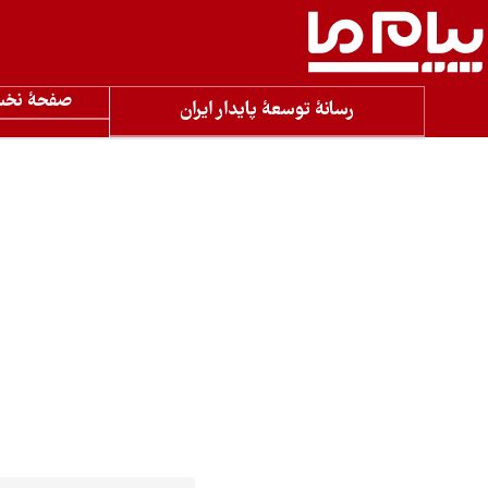
صفحۀ نخ
رسانۀ توسعۀ پایدار ایران