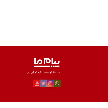
رسانۀ توسعۀ پایدار ایران