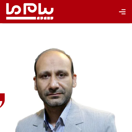
عباس
تقی‌زاده
روزنامه
نگار و
دانش
آموخته
دکتری
علوم
ارتباطات