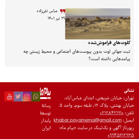
عباس تقی‌زاده
۲۹ تیر ۱۴۰۱
موش‌شده
ت بدون پیوست‌های اجتماعی و محیط زیستی چه
شته است؟
یعتی، ابتدای عباس‌آباد،
، واحد ۵
رسانۀ
۰۲
توسعۀ
khabar.payamema@gma
پایدار
ک‌لینک در سایت «پیام ما»:
ایران