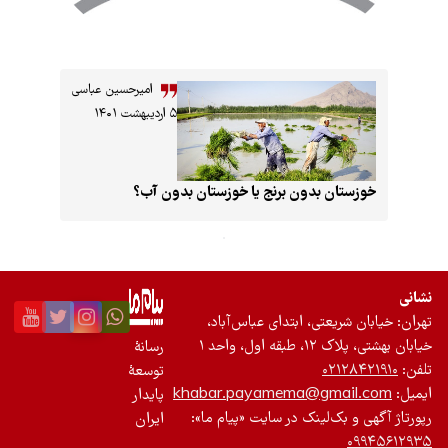
امیرحسین عباسی
۵ اردیبهشت ۱۴۰۱
رنج یا خوزستان بدون آب؟
تی، ابتدای عباس‌آباد،
احد ۱
رسانۀ
۰
توسعۀ
khabar.payamema@gm
پایدار
لینک در سایت «پیام ما»:
ایران