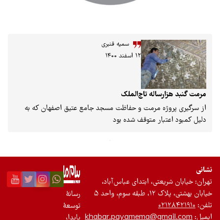
سمیه قنبری
۱۲ اسفند ۱۴۰۰
ارساله تاج‌الملک
روژه مرمت و حفاظت مسجد جامع عتیق اصفهان که به
عتبار متوقف شده بود
ریعتی، ابتدای عباس‌آباد،
وم، واحد ۵
رسانۀ
۰۲۱
توسعۀ
khabar.payamema@gma
پایدار