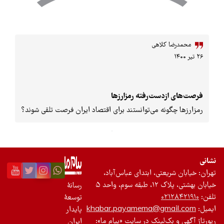
لاهی
ست‌رفته رمزارزها
ه می‌توانستند برای اقتصاد ایران فرصت تلقی شوند؟
تی، ابتدای عباس‌آباد،
احد ۵
رسانۀ
۰
توسعۀ
khabar.payamema@gm
پایدار
لینک در سایت «پیام ما»:
ایران