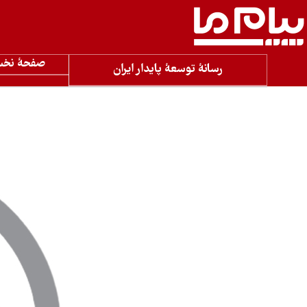
صفحۀ نخ
رسانۀ توسعۀ پایدار ایران