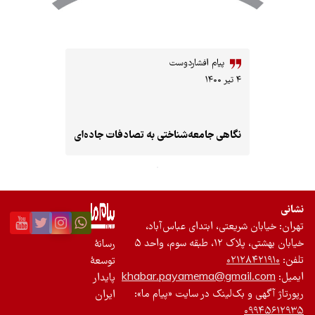
یام افشاردوست
 جامعه‌شناختی به تصادفات جاده‌ای
، ابتدای عباس‌آباد،
رسانۀ
توسعۀ
khabar.payamema@
پایدار
نک در سایت «پیام ما»:
ایران