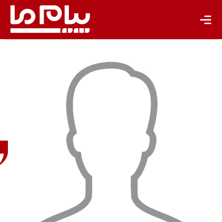
پیام
افشاردوست