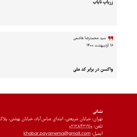
زریابِ نایاب
سید محمدرضا هاشمی
۱۶ اردیبهشت ۱۴۰۰
واکسن در برابر کد ‌ملی
نشانی
تهران: خیابان شریعتی، ابتدای عباس‌آباد، خیابان بهشتی، پلاک ۱۲، طبقه سوم، واحد 
تلفن:
۰۲۱۲۸۴۲۱۹۱۰
ایمیل:
khabar.payamema@gmail.com