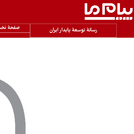
صفحۀ نخ
رسانۀ توسعۀ پایدار ایران