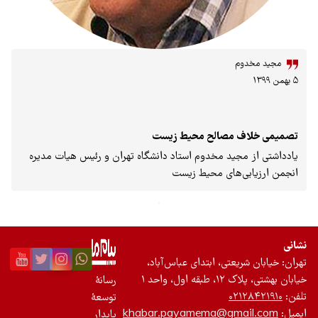
وم
 مصالح محیط‌ زیست
مجید مخدوم استاد دانشگاه تهران و رئیس هیات مدیره
ی‌های محیط زیست
ریعتی، ابتدای عباس‌آباد،
ل، واحد ۱
رسانۀ
۰۲۱
توسعۀ
khabar.payamema@gma
پایدار