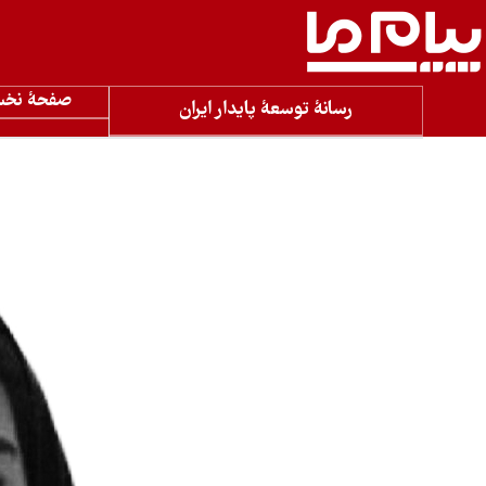
صفحۀ نخ
رسانۀ توسعۀ پایدار ایران