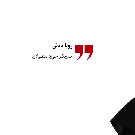
رویا بابائی
خبرنگار حوزه معلولان