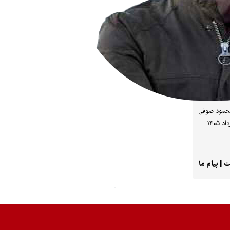
حمود صوفی
| پیام ما