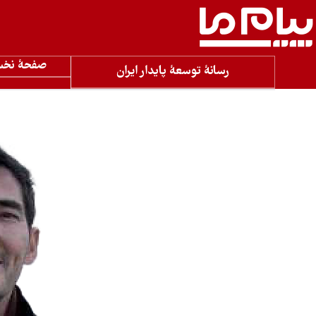
صفحۀ نخ
رسانۀ توسعۀ پایدار ایران