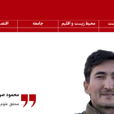
ست
محیط زیست و اقلیم
جامعه
اقتصا
محمود صو
محقق علوم ح