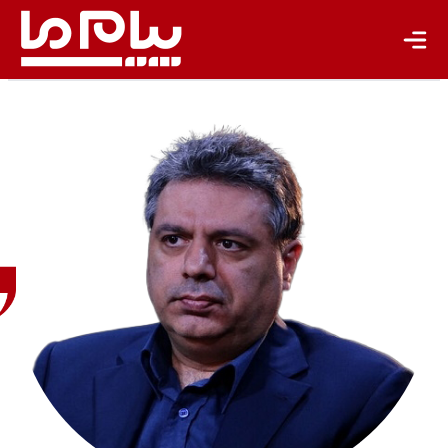
باشگاه نویسندگان
حامد
پاک‌طینت
اقتصاددان