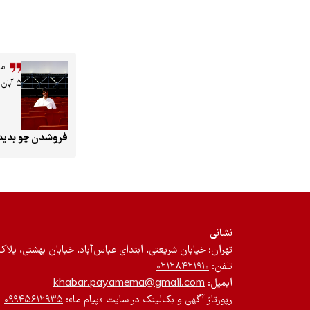
مح
۵ آبان ۱۴۰۴
فروشدن چو بدیدی
نشانی
تهران: خیابان شریعتی، ابتدای عباس‌آباد، خیابان بهشتی، پلاک ۱۲، طبقه سوم، واحد 
تلفن:
۰۲۱۲۸۴۲۱۹۱۰
ایمیل:
khabar.payamema@gmail.com
رپورتاژ آگهی و بک‌لینک در سایت «پیام ما»:
۰۹۹۴۵۶۱۲۹۳۵