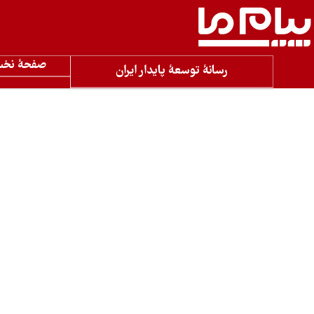
صفحۀ نخ
رسانۀ توسعۀ پایدار ایران