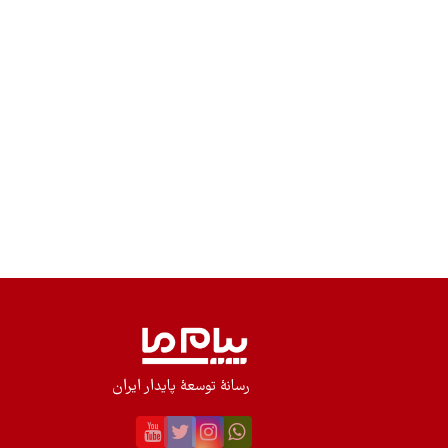
رسانۀ توسعۀ پایدار ایران