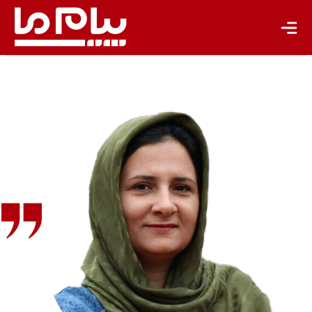
جهان پژوهش
یادداشت
تجدیدپذیر
تازه‌ها
باشگاه نویسندگان
سحر
جعفرصالحی
مدیر گروه
اندیشکده
پژوهش‌های
راهبردی
مدیریت
پسماند