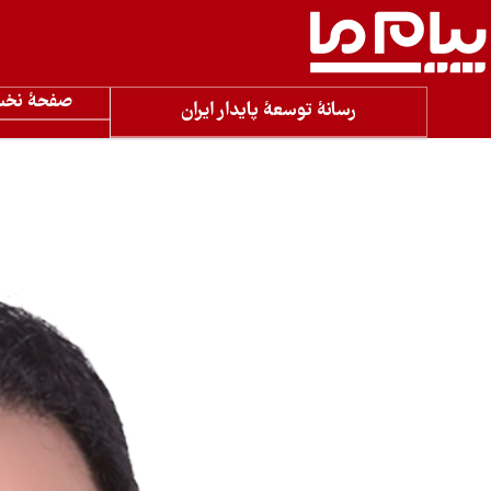
صفحۀ نخ
رسانۀ توسعۀ پایدار ایران