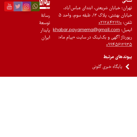
یعتی، ابتدای عباس‌آباد،
 واحد ۵
رسانۀ
۰۲
توسعۀ
khabar.payamema@gma
پایدار
ک‌لینک در سایت «پیام ما»:
ایران
 گلونی