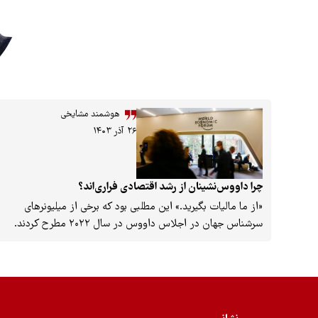
هوشمند مشایخی
۲۶ آذر ۱۴۰۳
چرا داووس‌نشینان از رشد اقتصادی فراری‌اند؟
«از ما مالیات بگیرید.» این مطلبی بود که برخی از میلیونرهای
سرشناس جهان در اجلاس داووس در سال ۲۰۲۲ مطرح کردند.
هیچ بازی و تعارفی در کار نبود. آنها واقعاً احساس خطر کرده
بودند. شست‌شان خبردار شده بود که این شکاف عظیم طبقاتی
همه اندوخته­‌هایشان را خواهد بلعید و اثری از ثروت و مکنتشان
به‌جای نخواهد ماند. اما مسئله فقط این نبود. چون پلیس و
نیروهای نظامی‌­شان همواره با تمهیدات جسورانه از اموال عزیزشان