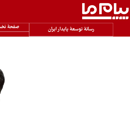
صفحۀ نخ
رسانۀ توسعۀ پایدار ایران