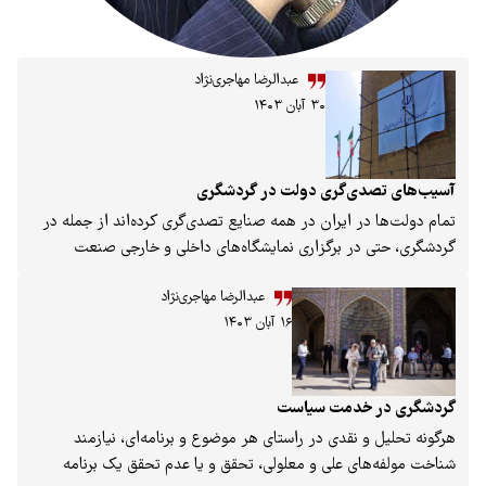
عبدالرضا مهاجری‌نژاد
۳۰ آبان ۱۴۰۳
‌گری دولت در گردشگری
ایران در همه صنایع تصدی‌گری کرده‌اند از جمله در
 برگزاری نمایشگاه‌های داخلی و خارجی صنعت
می‌کنند. باوجود این همه دفاتر خدمات گردشگری،
عبدالرضا مهاجری‌نژاد
، تورگردانان، هتلداران و فعالان بخش خصوصی
۱۶ آبان ۱۴۰۳
ری از جمله اتاق بازرگانی ایران و تهران، باز شاهد
ار دولت‌ها در نمایشگاه‌های گردشگری هستیم.
همیشه دو مقوله موازی در خوانش مدیران ارشد
دشگری بوده است. درصورتی‌‌که به استقلال حداقلی
دمت سیاست
بخش خصوصی در اصل ۴۴ قانون اساسی و سند چشم‌انداز اشاره شده
قدی در راستای هر موضوع و برنامه‌ای، نیازمند
و اهداف بخش خصوصی مشخص شده است،
 علی و معلولی، تحقق و یا عدم تحقق یک برنامه
اهد دخالت و انحصار هستیم (نمایشگاه‌های بین‌المللی