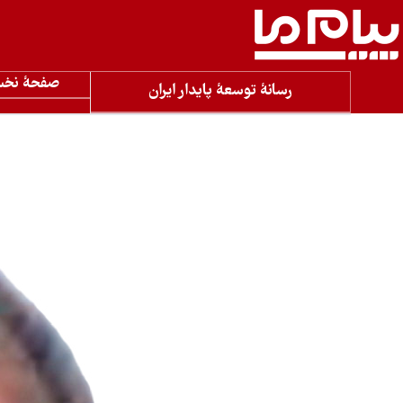
صفحۀ نخ
رسانۀ توسعۀ پایدار ایران