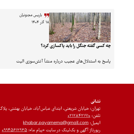
باریس مجنونیان
۱۸ آذر ۱۴۰۴
چه کسی گفته جنگل را باید پاکسازی کرد؟
پاسخ به استدلال‌های عجیب درباره منشأ آتش‌سوزی الیت
نشانی
تهران: خیابان شریعتی، ابتدای عباس‌آباد، خیابان بهشتی، پلاک ۱۲، طبقه سوم، واحد 
تلفن:
۰۲۱۲۸۴۲۱۹۱۰
ایمیل:
khabar.payamema@gmail.com
رپورتاژ آگهی و بک‌لینک در سایت «پیام ما»:
۰۹۹۴۵۶۱۲۹۳۵