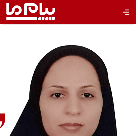
لیلا
جولائی
کارشناس
محیط
زیست